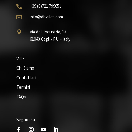
+39
(0)721
799051

info@dhvillas.com

Via dell’Industria, 15

61043 Cagli / PU – Italy
Ville
Chi Siamo
Contattaci
Termini
FAQs
Seguici su: