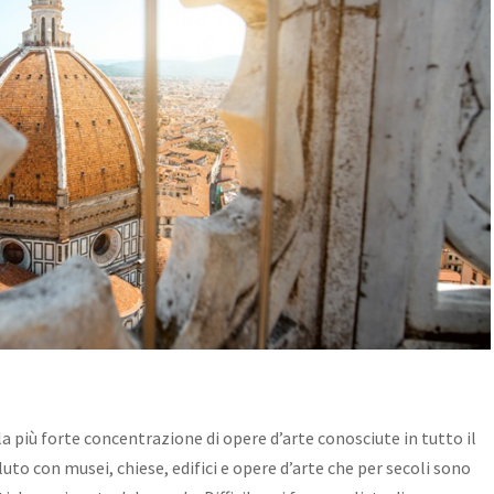
la più forte concentrazione di opere d’arte conosciute in tutto il
uto con musei, chiese, edifici e opere d’arte che per secoli sono