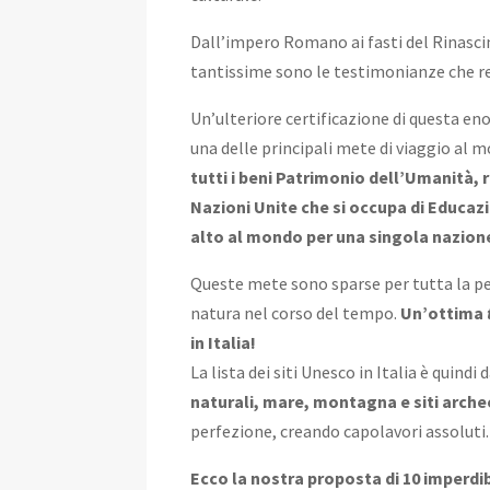
Dall’impero Romano ai fasti del Rinascim
tantissime sono le testimonianze che re
Un’ulteriore certificazione di questa en
una delle principali mete di viaggio al m
tutti i beni Patrimonio dell’Umanità, 
Nazioni Unite che si occupa di Educaz
alto al mondo per una singola nazion
Queste mete sono sparse per tutta la p
natura nel corso del tempo.
Un’ottima
in Italia!
La lista dei siti Unesco in Italia è quind
naturali, mare, montagna e siti arche
perfezione, creando capolavori assoluti.
Ecco la nostra proposta di 10 imperdib