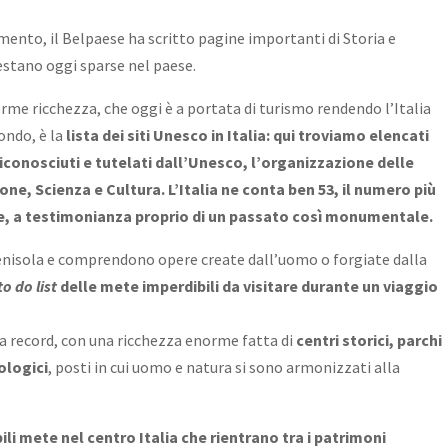
ento, il Belpaese ha scritto pagine importanti di Storia e
stano oggi sparse nel paese.
orme ricchezza, che oggi è a portata di turismo rendendo l’Italia
ondo, è la
lista dei siti Unesco in Italia: qui troviamo elencati
riconosciuti e tutelati dall’Unesco, l’organizzazione delle
ione, Scienza e Cultura.
L’Italia ne conta ben 53, il numero più
e, a testimonianza proprio di un passato così monumentale.
enisola e comprendono opere create dall’uomo o forgiate dalla
to do list
delle mete imperdibili da visitare durante un viaggio
i da record, con una ricchezza enorme fatta di
centri storici, parchi
ologici
, posti in cui uomo e natura si sono armonizzati alla
ili mete nel centro Italia che rientrano tra i patrimoni