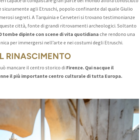
ri capace di conquistare gran parte del mondo allora conosciuto
e sicuramente agli Etruschi, popolo confinante dal quale Giulio
merosi segreti. A Tarquinia e Cerveteri si trovano testimonianze
 queste città, fonte di grandi ritrovamenti archeologici. Soltanto
0 tombe dipinte con scene di vita quotidiana
che rendono una
unica per immergersi nell’arte e nei costumi degli Etruschi.
EL RINASCIMENTO
 può mancare il centro storico di
Firenze.
Qui nacque il
enne il più importante centro culturale di tutta Europa.