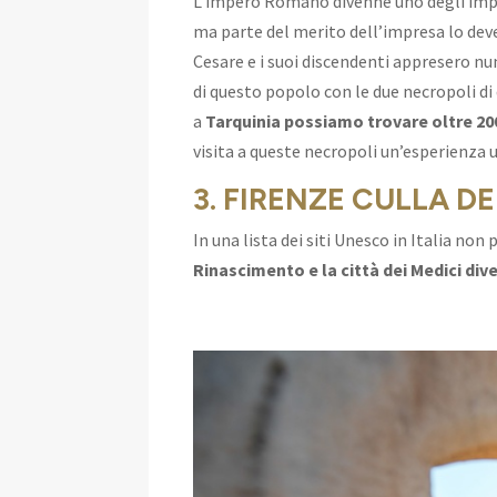
L’impero Romano divenne uno degli impe
ma parte del merito dell’impresa lo dev
Cesare e i suoi discendenti appresero nu
di questo popolo con le due necropoli di
a
Tarquinia possiamo trovare oltre 20
visita a queste necropoli un’esperienza 
3. FIRENZE CULLA D
In una lista dei siti Unesco in Italia non
Rinascimento e la città dei Medici div