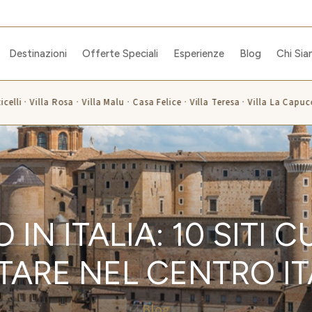
Destinazioni
Offerte Speciali
Esperienze
Blog
Chi Si
lli · Villa Rosa · Villa Malu · Casa Felice · Villa Teresa · Villa La Capuccin
 IN ITALIA: 10 SITI 
ITARE NEL CENTRO IT
Blog