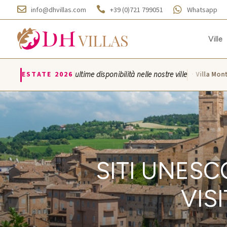



info@dhvillas.com
+39 (0)721 799051
Whatsapp
Ville
|
ESTATE 2026
ultime disponibilità nelle nostre ville
Villa Azzurra · Villa Montice
SITI UNESCO
VIS