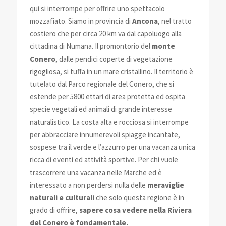
qui
si interrompe per offrire uno spettacolo
mozzafiato.
Siamo in provincia di
Ancona
, nel tratto
costiero che per circa 20 km va dal capoluogo alla
cittadina di Numana. Il promontorio del
monte
Conero
, dalle pendici coperte di vegetazione
rigogliosa, si tuffa in un mare cristallino. Il territorio è
tutelato dal Parco regionale del Conero, che si
estende per 5800 ettari di area protetta ed ospita
specie vegetali ed animali di grande interesse
naturalistico. La costa alta e rocciosa si interrompe
per abbracciare innumerevoli spiagge incantate,
sospese tra il verde e l’azzurro per una vacanza unica
ricca di eventi ed attività sportive. Per chi vuole
trascorrere una vacanza nelle Marche ed è
interessato a non perdersi nulla delle
meraviglie
naturali e culturali
che solo questa regione è in
grado di offrire,
sapere cosa vedere nella Riviera
del Conero è fondamentale.