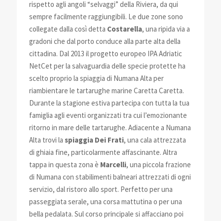
rispetto agli angoli “selvaggi” della Riviera, da qui
sempre facilmente raggiungibili. Le due zone sono
collegate dalla così detta
Costarella
, una ripida via a
gradoni che dal porto conduce alla parte alta della
cittadina. Dal 2013 il progetto europeo IPA Adriatic
NetCet per la salvaguardia delle specie protette ha
scelto proprio la spiaggia di Numana Alta per
riambientare le tartarughe marine Caretta Caretta.
Durante la stagione estiva partecipa con tutta la tua
famiglia agli eventi organizzati tra cui l’emozionante
ritorno in mare delle tartarughe. Adiacente a Numana
Alta trovi la
spiaggia Dei Frati
, una cala attrezzata
di ghiaia fine, particolarmente affascinante. Altra
tappa in questa zona è
Marcelli
, una piccola frazione
di Numana con stabilimenti balneari attrezzati di ogni
servizio, dal ristoro allo sport. Perfetto per una
passeggiata serale, una corsa mattutina o per una
bella pedalata. Sul corso principale si affacciano poi