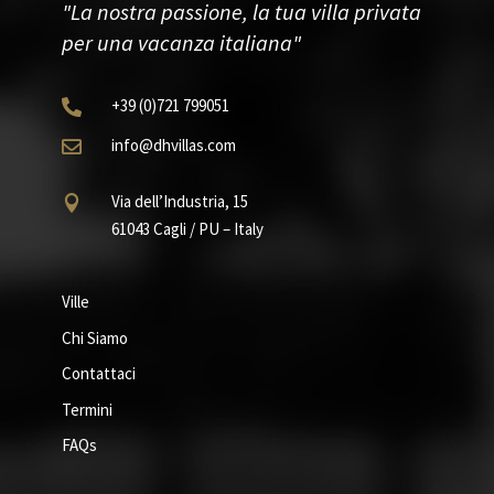
"La nostra passione, la tua villa privata
per una vacanza italiana"
+39
(0)721
799051

info@dhvillas.com

Via dell’Industria, 15

61043 Cagli / PU – Italy
Ville
Chi Siamo
Contattaci
Termini
FAQs