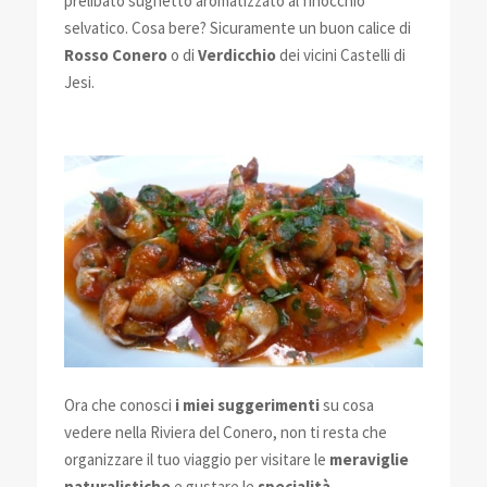
prelibato sughetto aromatizzato al finocchio
selvatico. Cosa bere? Sicuramente un buon calice di
Rosso Conero
o di
Verdicchio
dei vicini Castelli di
Jesi.
Ora che conosci
i miei suggerimenti
su cosa
vedere nella Riviera del Conero, non ti resta che
organizzare il tuo viaggio per visitare le
meraviglie
naturalistiche
e gustare le
specialità