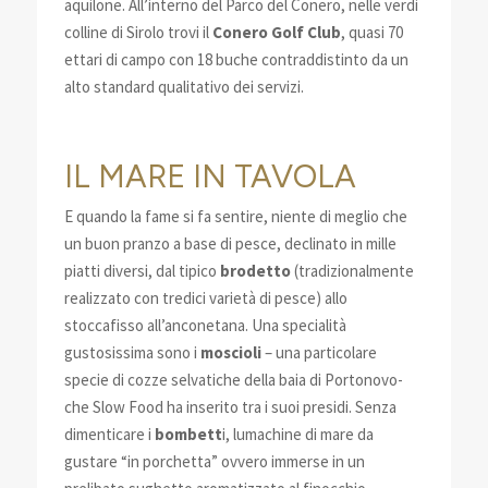
aquilone. All’interno del Parco del Conero, nelle verdi
colline di Sirolo trovi il
Conero Golf Club
, quasi 70
ettari di campo con 18 buche contraddistinto da un
alto standard qualitativo dei servizi.
IL MARE IN TAVOLA
E quando la fame si fa sentire, niente di meglio che
un buon pranzo a base di pesce, declinato in mille
piatti diversi, dal tipico
brodetto
(tradizionalmente
realizzato con tredici varietà di pesce) allo
stoccafisso all’anconetana. Una specialità
gustosissima sono i
moscioli
– una particolare
specie di cozze selvatiche della baia di Portonovo-
che Slow Food ha inserito tra i suoi presidi. Senza
dimenticare i
bombett
i, lumachine di mare da
gustare “in porchetta” ovvero immerse in un