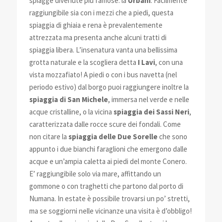
spiagge divenute più famose: la
Urbani
. Facilmente
raggiungibile sia con i mezzi che a piedi, questa
spiaggia di ghiaia e rena è prevalentemente
attrezzata ma presenta anche alcuni tratti di
spiaggia libera. L’insenatura vanta una bellissima
grotta naturale e la scogliera detta
I
Lavi
, con una
vista mozzafiato! A piedi o con i bus navetta (nel
periodo estivo) dal borgo puoi raggiungere inoltre la
spiaggia di San Michele
, immersa nel verde e nelle
acque cristalline, o la vicina
spiaggia dei Sassi Neri
,
caratterizzata dalle rocce scure dei fondali. Come
non citare la
spiaggia delle Due Sorelle
che sono
appunto i due bianchi faraglioni che emergono dalle
acque e un’ampia caletta ai piedi del monte Conero.
E’ raggiungibile solo via mare, affittando un
gommone o con traghetti che partono dal porto di
Numana. In estate è possibile trovarsi un po’ stretti,
ma se soggiorni nelle vicinanze una visita è d’obbligo!