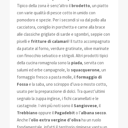
Tipico della zona è senz’altro il
brodetto
, un piatto
con varie qualità di pesce cotto in umido con
pomodoro e spezie. Per i secondi si va dal pollo alla
cacciatora, coniglio in porchetta e carne alla brace
alle classiche grigliate di sarde e sgombri, seppie con
piselli e
fritture di calamari
! Il tutto accompagnato
da patate al forno, verdure gratinate, olive marinate
con finocchio selvatico e strigoli. Altri prodotti tipici
della cucina romagnola sono la
piada
, servita con
salumi ed erbe campagnole, lo
squacquerone
, un
formaggio fresco a pasta molle, il
formaggio di
Fossa
e la saba, uno sciroppo d’uva o mosto cotto,
usato per la preparazione di dolci. Tra quest’ultimi
segnalo la zuppa inglese, i fichi caramellati e le
castagnole. I vini più noti sono il
Sangiovese
, il
Trebbiano
oppure il
Pagadebit
o l’
albana secco
.
Anche l’
olio extra vergine d’oliva
ha un ruolo
fondamentale, infatti il territorio riminese vanta un