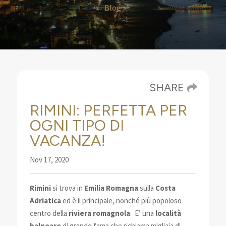
Blog
SHARE
RIMINI: PERFETTA PER
OGNI TIPO DI
VACANZA!
Nov 17, 2020
Rimini
si trova in
Emilia Romagna
sulla
Costa
Adriatica
ed è il principale, nonché
più popoloso
centro della
riviera romagnola
. E’ una
località
balneare
di grande fama che richiama migliaia di