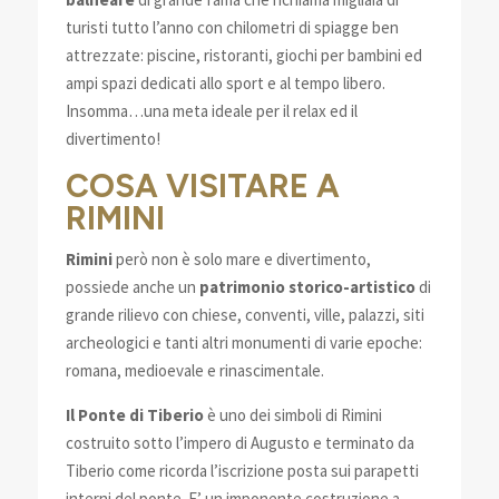
turisti tutto l’anno con chilometri di spiagge ben
attrezzate: piscine, ristoranti, giochi per bambini ed
ampi spazi dedicati allo sport e al tempo libero.
Insomma…una meta ideale per il relax ed il
divertimento!
COSA VISITARE A
RIMINI
Rimini
però non è solo mare e divertimento,
possiede anche un
patrimonio storico-artistico
di
grande rilievo con chiese, conventi, ville, palazzi, siti
archeologici e tanti altri monumenti di varie epoche:
romana, medioevale e rinascimentale.
Il Ponte di Tiberio
è uno dei simboli di Rimini
costruito sotto l’impero di Augusto e terminato da
Tiberio come ricorda l’iscrizione posta sui parapetti
interni del ponte. E’ un imponente costruzione a