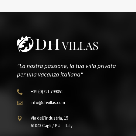
"La nostra passione, la tua villa privata
per una vacanza italiana"
+39
(0)721
799051

info@dhvillas.com

Via dell’Industria, 15

61043 Cagli / PU – Italy