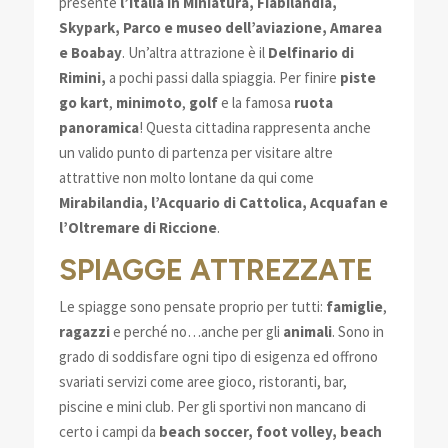
presente
l’Italia in Miniatura, Fiabilandia,
Skypark, Parco e museo dell’aviazione, Amarea
e Boabay
. Un’altra attrazione è il
Delfinario di
Rimini,
a pochi passi dalla spiaggia. Per finire
piste
go kart
,
minimoto
,
golf
e la famosa
ruota
panoramica
! Questa cittadina rappresenta anche
un valido punto di partenza per visitare altre
attrattive non molto lontane da qui come
Mirabilandia, l’Acquario di Cattolica, Acquafan e
l’Oltremare di Riccione
.
SPIAGGE ATTREZZATE
Le spiagge sono pensate proprio per tutti:
famiglie
,
ragazzi
e perché no…anche per gli
animali
. Sono in
grado di soddisfare ogni tipo di esigenza ed offrono
svariati servizi come aree gioco, ristoranti, bar,
piscine e mini club. Per gli sportivi non mancano di
certo i campi da
beach soccer, foot volley, beach