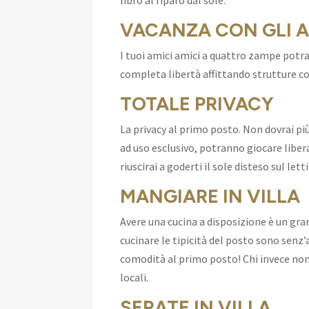
libro al riparo dal sole.
VACANZA CON GLI A
I tuoi amici amici a quattro zampe potra
completa libertà affittando strutture c
TOTALE PRIVACY
La privacy al primo posto. Non dovrai più
ad uso esclusivo, potranno giocare libe
riuscirai a goderti il sole disteso sul let
MANGIARE IN VILLA
Avere una cucina a disposizione è un gra
cucinare le tipicità del posto sono senz
comodità al primo posto! Chi invece non 
locali.
SERATE IN VILLA