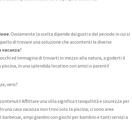
zione
. Ovviamente la scelta dipende dai gusti e dal periodo in cui si
è quello di trovare una soluzione che accontenti le diverse
a vacanza
?
occhi ed immagina di trovarti in mezzo alla natura, a goderti il
con piscina, in una splendida location con amici o parenti!
ze, vero?
ontenuti! Affittare una villa significa tranquillità e sicurezza per
. In una casa vacanza non trovi solo la piscina, ci sono aree
il barbecue, ampi giardini con giochi per bambini e tanti servizi a