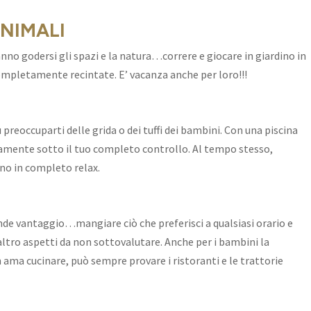
NIMALI
nno godersi gli spazi e la natura…correre e giocare in giardino in
ompletamente recintate. E’ vacanza anche per loro!!!
 preoccuparti delle grida o dei tuffi dei bambini. Con una piscina
ramente sotto il tuo completo controllo. Al tempo stesso,
tino in completo relax.
nde vantaggio…mangiare ciò che preferisci a qualsiasi orario e
’altro aspetti da non sottovalutare. Anche per i bambini la
ama cucinare, può sempre provare i ristoranti e le trattorie