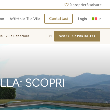
0
proprietà salvate
Contattaci
amo
Affitta la Tua Villa
Login
a · Villa Candelara
Villa Azzurra · Villa Monticelli · Villa Rosa
SCOPRI DISPONIBILITÀ
LLA: SCOPRI