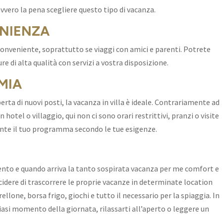
avvero la pena scegliere questo tipo di vacanza.
ENIENZA
 conveniente, soprattutto se viaggi con amici e parenti. Potrete
re di alta qualità con servizi a vostra disposizione.
MIA
perta di nuovi posti, la vacanza in villa è ideale. Contrariamente ad
hotel o villaggio, qui non ci sono orari restrittivi, pranzi o visite
ente il tuo programma secondo le tue esigenze.
to e quando arriva la tanto sospirata vacanza per me comfort e
ecidere di trascorrere le proprie vacanze in determinate location
ellone, borsa frigo, giochi e tutto il necessario per la spiaggia. In
siasi momento della giornata, rilassarti all’aperto o leggere un