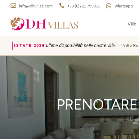



info@dhvillas.com
+39 (0)721 799051
Whatsapp
Ville
|
ESTATE 2026
ultime disponibilità nelle nostre ville
Villa Azzurra · Villa Monticelli · Villa Ros
PRENOTARE 