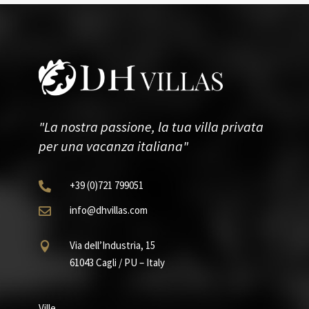
"La nostra passione, la tua villa privata
per una vacanza italiana"
+39
(0)721
799051

info@dhvillas.com

Via dell’Industria, 15

61043 Cagli / PU – Italy
Ville