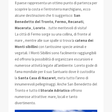
Il paese rappresenta un ottimo punto di partenza per
scoprire la costa e l’entroterra marchigiano, ecco
alcune destinazioni che ti suggerisco:
San
Benedetto del Tronto
,
Fermo, Recanati
,
Macerata
,
Loreto
…tutte meritevoli di visita!
La città di Fermo sorge su una collina, di fronte al
mare , mentre alle sue spalle si trova la
catena dei
Monti sibillini
con tantissime specie animali e
vegetali. I Monti Sibillini sono facilmente raggiungibili
ed offrono la possibilità di organizzare escursioni e
numerose attività legate all’ambiente. Loreto gode di
fama mondiale per il suo Santuario dove è custodita
la
Santa Casa di Nazaret
, meta tutto l’anno di
innumerevoli pellegrinaggi. Anche San Benedetto del
Tronto e tutto il
litorale Adriatico
offrono
numerose attrattive: mare, locali e tanto
divertimento.