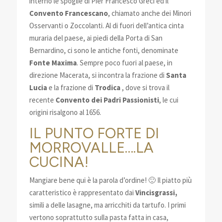
interno le spoglie di Pier Francesco Greci ed il
Convento Francescano
, chiamato anche dei Minori
Osservanti o Zoccolanti. Al di fuori dell’antica cinta
muraria del paese, ai piedi della Porta di San
Bernardino, ci sono le antiche fonti, denominate
Fonte Maxima
. Sempre poco fuori al paese, in
direzione Macerata, si incontra la frazione di
Santa
Lucia
e la frazione di
Trodica
, dove si trova il
recente
Convento dei Padri Passionisti
, le cui
origini risalgono al 1656.
IL PUNTO FORTE DI
MORROVALLE….LA
CUCINA!
Mangiare bene qui è la parola d’ordine! 🙂 Il piatto più
caratteristico è rappresentato dai
Vincisgrassi,
simili a delle lasagne, ma arricchiti da tartufo. I primi
vertono soprattutto sulla pasta fatta in casa,