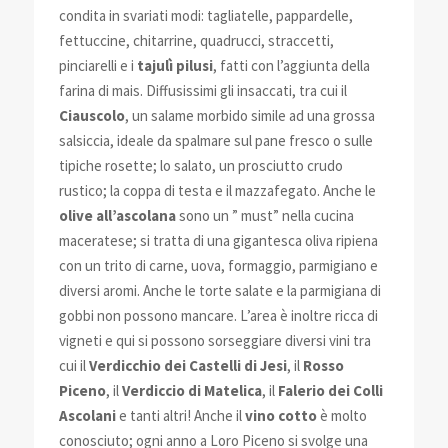
condita in svariati modi: tagliatelle, pappardelle,
fettuccine, chitarrine, quadrucci, straccetti,
pinciarelli e i
tajulì pilusi
, fatti con l’aggiunta della
farina di mais. Diffusissimi gli insaccati, tra cui il
Ciauscolo
, un salame morbido simile ad una grossa
salsiccia, ideale da spalmare sul pane fresco o sulle
tipiche rosette; lo salato, un prosciutto crudo
rustico; la coppa di testa e il mazzafegato. Anche le
olive all’ascolana
sono un ” must” nella cucina
maceratese; si tratta di una gigantesca oliva ripiena
con un trito di carne, uova, formaggio, parmigiano e
diversi aromi. Anche le torte salate e la parmigiana di
gobbi non possono mancare. L’area è inoltre ricca di
vigneti e qui si possono sorseggiare diversi vini tra
cui il
Verdicchio dei Castelli di Jesi
, il
Rosso
Piceno
, il
Verdiccio di Matelica
, il
Falerio dei Colli
Ascolani
e tanti altri! Anche il
vino cotto
è molto
conosciuto; ogni anno a Loro Piceno si svolge una