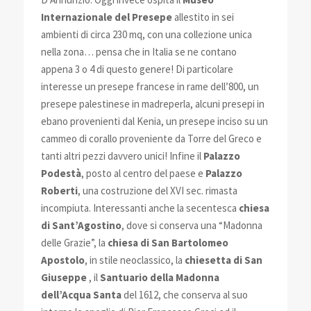
Internazionale del Presepe
allestito in sei
ambienti di circ
a 230 mq, con una collezione unica
nella zona… pensa che in Italia se ne contano
appena 3 o 4 di questo genere! Di particolare
interesse un presepe francese in rame dell’800, un
presepe palestinese in madreperla, alcuni presepi in
ebano provenienti dal Kenia, un presepe inciso su un
cammeo di corallo proveniente da Torre del Greco e
tanti altri pezzi davvero unici! Infine il
Palazzo
Podestà
, posto al centro del paese e
Palazzo
Roberti
, una costruzione del XVI sec. rimasta
incompiuta. Interessanti anche la secentesca
chiesa
di Sant’Agostino
, dove si conserva una “Madonna
delle Grazie”, la
chiesa di San Bartolomeo
Apostolo
, in stile neoclassico, la
chiesetta di San
Giuseppe
, il
Santuario della Madonna
dell’Acqua Santa
del 1612, che conserva al suo