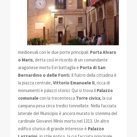
medioevali con le due porte principali:
Porta
Alvaro
o Maris
, detta così in ricordo di un comandante
aragonese morto lì in battaglia e
Porta di San
Bernardino o delle Fonti
. Il fulcro della cittadina è
la piazza centrale,
Vittorio Emanuele II
, ricca di
monumenti e palazzi storici. Qui si trova il
Palazzo
comunale
con la trecentesca
Torre civica
, la cui
campana pesa circa tredici tonnellate. Nella facciata
laterale del Municipio è ancora murato lo stemma del
cardinale Giovanni Minio morto nel 1313. Un altro
edifico storico di
grande interesse è
Palazzo
Lazzarini
, in stile gotico, la cui facciata principale