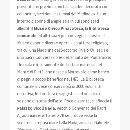
presenta un prezioso portale lapideo decorato con
colonnine, iscrizioni e stemmi del Medioevo. Il suo
interno dispone di ampie sale in cui sono stati
allestiti il
Museo Civico Pinacoteca
, la
Biblioteca
comunale
ed altri spazi per convegni e mostre. Il
Museo espone diverse opere a carattere religioso,
tra cui una Madonna del Soccorso (inizio XVI sec.) e
una Sacra Conversazione dell’ambito del Pomarancio.
Una sala è interamente dedicata ai materiali del
Monte di Pietà, che nasce a Morrovalle come banco
di pegni a scopo benefico nel 1475. La Biblioteca
comunale invece conserva più di 3000 volumi di
narrativa, letteratura e saggistica ed una ricca
sezione di storia dell’arte. Poco distante, si affaccia il
Palazzo Vicoli Nada
, vecchio Convento dei Padri
Agostiniani eretto nel XVII sec. dove visse la
scrittrice crepuscolare Lalla Nada, amica di Gabriele
D’Annunzio. Oggi invece ospita il
Museo