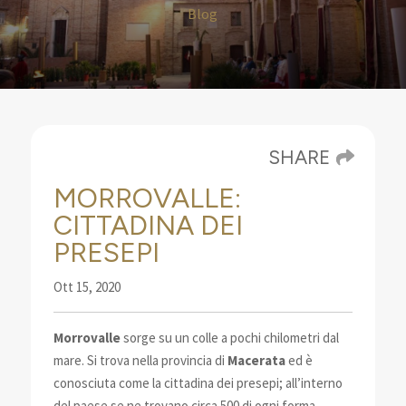
Blog
SHARE
MORROVALLE:
CITTADINA DEI
PRESEPI
Ott 15, 2020
Morrovalle
sorge su un colle a pochi chilometri dal
mare. Si trova nella provincia di
Macerata
ed è
conosciuta come la cittadina dei presepi
; all’interno
del paese se ne trovano circa 500 di ogni forma,