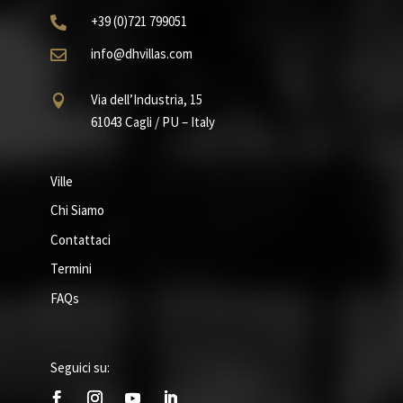
+39
(0)721
799051

info@dhvillas.com

Via dell’Industria, 15

61043 Cagli / PU – Italy
Ville
Chi Siamo
Contattaci
Termini
FAQs
Seguici su: