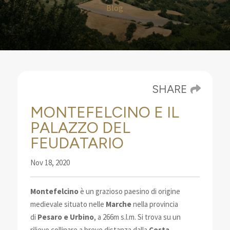
Blog
SHARE
MONTEFELCINO E IL
PALAZZO DEL
FEUDATARIO
Nov 18, 2020
Montefelcino
è un grazioso paesino di origine
medievale situato nelle
Marche
nella
provincia
di
Pesaro e Urbino
, a 266m s.l.m. Si trova su un
rilievo
collinare a breve distanza dalla
Costa