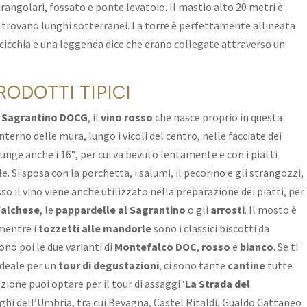
rangolari, fossato e ponte levatoio. Il mastio alto 20 metri è
 trovano lunghi sotterranei. La torre è perfettamente allineata
cicchia e una leggenda dice che erano collegate attraverso un
RODOTTI TIPICI
l
Sagrantino DOCG
, il
vino rosso
che nasce proprio in questa
’interno delle mura, lungo i vicoli del centro, nelle facciate dei
giunge anche i 16°, per cui va bevuto lentamente e con i piatti
le. Si sposa con la porchetta, i salumi, il pecorino e gli strangozzi,
o il vino viene anche utilizzato nella preparazione dei piatti, per
falchese
, le
pappardelle al Sagrantino
o gli
arrosti
. Il mosto è
 mentre i
tozzetti alle mandorle
sono i classici biscotti da
tono poi le due varianti di
Montefalco DOC
,
rosso
e
bianco
. Se ti
ideale per un
tour di degustazioni
, ci sono tante
cantine
tutte
izione puoi optare per il tour di assaggi ‘
La Strada del
orghi dell’Umbria, tra cui Bevagna, Castel Ritaldi, Gualdo Cattaneo