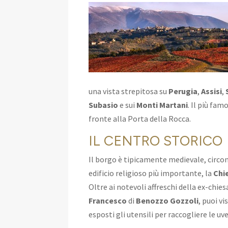
una vista strepitosa su
Perugia
,
Assisi
,
Subasio
e sui
Monti Martani
. Il più fa
fronte alla Porta della Rocca.
IL CENTRO STORICO
Il borgo è tipicamente medievale, circ
edificio religioso più importante, la
Chi
Oltre ai notevoli affreschi della ex-chie
Francesco
di
Benozzo Gozzoli
, puoi vi
esposti gli utensili per raccogliere le uve 