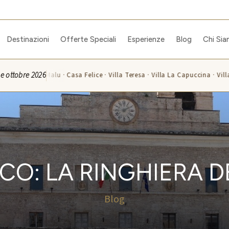
Destinazioni
Offerte Speciali
Esperienze
Blog
Chi Si
e e ottobre 2026
lla Malu · Casa Felice · Villa Teresa · Villa La Capuccina · Villa Flavia · Vi
O: LA RINGHIERA D
Blog