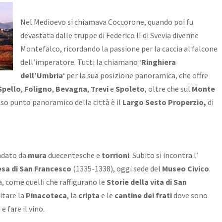
Nel Medioevo si chiamava Coccorone, quando poi fu
devastata dalle truppe di Federico II di Svevia divenne
Montefalco, ricordando la passione per la caccia al falcone
dell’imperatore. Tutti la chiamano ‘
Ringhiera
dell’Umbria
‘ per la sua posizione panoramica, che offre
Spello
,
Foligno
,
Bevagna
,
Trevi
e
Spoleto
, oltre che sul
Monte
moso punto panoramico della città è il
Largo Sesto Properzio,
di
ondato da
mura
duecentesche e
torrioni
. Subito si incontra l’
esa di San Francesco
(1335-1338), oggi sede del
Museo Civico
.
sa, come quelli che raffigurano le
Storie della vita di San
sitare la
Pinacoteca
, la
cripta
e le
cantine dei frati
dove sono
e fare il vino.