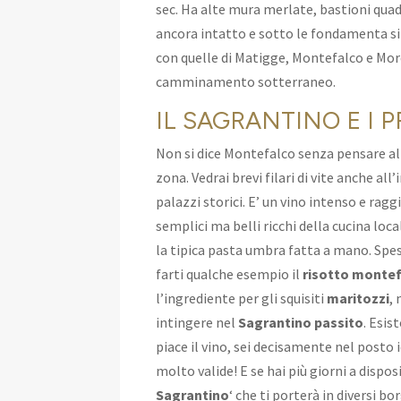
sec. Ha alte mura merlate, bastioni quad
ancora intatto e sotto le fondamenta si
con quelle di Matigge, Montefalco e Mor
camminamento sotterraneo.
IL SAGRANTINO E I P
Non si dice Montefalco senza pensare a
zona. Vedrai brevi filari di vite anche all
palazzi storici. E’ un vino intenso e rag
semplici ma belli ricchi della cucina loca
la tipica pasta umbra fatta a mano. Spess
farti qualche esempio il
risotto monte
l’ingrediente per gli squisiti
maritozzi
,
intingere nel
Sagrantino passito
. Esis
piace il vino, sei decisamente nel posto 
molto valide! E se hai più giorni a dispos
Sagrantino
‘ che ti porterà in diversi b