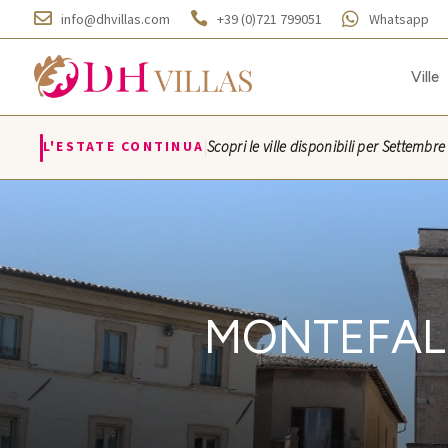



info@dhvillas.com
+39 (0)721 799051
Whatsapp
Ville
|
L'ESTATE CONTINUA
Scopri le ville disponibili per Settembr
Villa Azzurra · Villa Monticelli · Villa Rosa · Vi
MONTEFALC