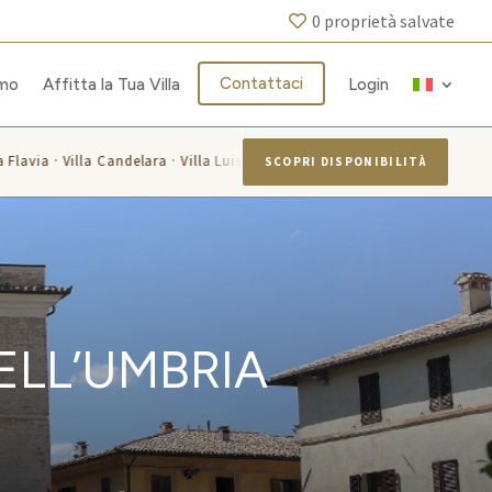
0
proprietà salvate
Contattaci
amo
Affitta la Tua Villa
Login
lla Candelara · Villa Luisa · Villa Alis · Villa Larissa · Villa Monica · Casa
SCOPRI DISPONIBILITÀ
ELL’UMBRIA