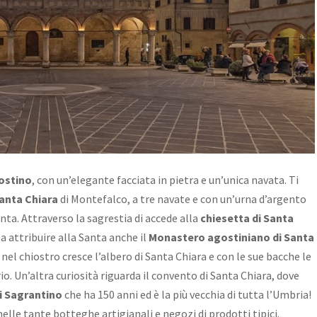
gostino
, con un’elegante facciata in pietra e un’unica navata. Ti
Santa Chiara
di Montefalco, a tre navate e con un’urna d’argento
nta. Attraverso la sagrestia di accede alla
chiesetta di Santa
Da attribuire alla Santa anche il
Monastero agostiniano di Santa
e nel chiostro cresce l’albero di Santa Chiara e con le sue bacche le
o. Un’altra curiosità riguarda il convento di Santa Chiara, dove
di Sagrantino
che ha 150 anni ed è la più vecchia di tutta l’Umbria!
 nelle tante botteghe artigianali e negozi di prodotti tipici.