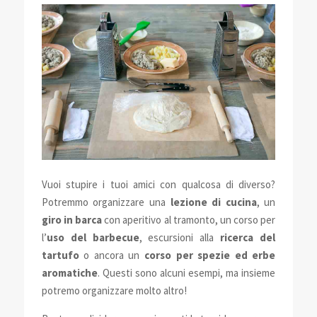
Vuoi stupire i tuoi amici con qualcosa di diverso?
Potremmo organizzare una
lezione di cucina
, un
giro in barca
con aperitivo al tramonto, un corso per
l’
uso del barbecue
, escursioni alla
ricerca del
tartufo
o ancora un
corso per spezie ed erbe
aromatiche
.
Questi sono alcuni esempi, m
a
insieme
potremo
org
a
nizz
a
re molto
a
ltro!