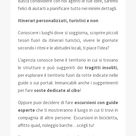
Basta condividere con noi agenti le tue idee, saremo
felici di aiutarti a pianificare tutto nei minimi dettagli.
Itinerari personalizzati, turistici e non
Conoscere i luoghi dove si soggiorna, scoprire piccoli
tesori fuori da itinerari turistici, vivere le giornate
secondo i ritmi e le abitudini locali, ti piace l’idea?
L’agenzia conosce bene il territorio in cui si trovano
le strutture e può suggerirti dei
tragitti insoliti
,
per esplorare il territorio fuori da rotte indicate nelle
guide o sui portali. Immancabili anche i suggerimenti
per fare
soste dedicate al cibo
!
Oppure puoi decidere di fare
escursioni con guide
esperte
che ti mostreranno il luogo in cui ti trovi in
compagnia di altre persone. Escursioni in bicicletta,
affitto quad, noleggio barche…scegli tu!