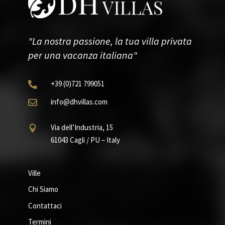
"La nostra passione, la tua villa privata
per una vacanza italiana"
+39
(0)721
799051

info@dhvillas.com

Via dell’Industria, 15

61043 Cagli / PU – Italy
Ville
Chi Siamo
Contattaci
Termini