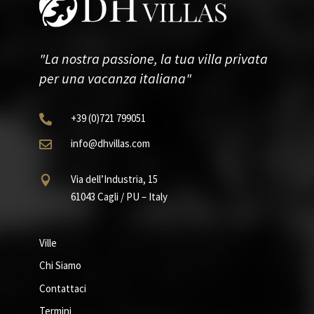
"La nostra passione, la tua villa privata
per una vacanza italiana"
+39
(0)721
799051

info@dhvillas.com

Via dell’Industria, 15

61043 Cagli / PU – Italy
Ville
Chi Siamo
Contattaci
Termini