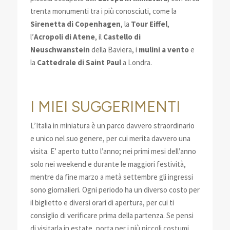
trenta monumenti tra i più conosciuti, come la
Sirenetta di Copenhagen
, la
Tour Eiffel
,
l’
Acropoli di Atene
, il
Castello di
Neuschwanstein
della Baviera, i
mulini a vento
e
la
Cattedrale di Saint Paul
a Londra.
I MIEI SUGGERIMENTI
L’Italia in miniatura è un parco davvero straordinario
e unico nel suo genere, per cui merita davvero una
visita. E’ aperto tutto l’anno; nei primi mesi dell’anno
solo nei weekend e durante le maggiori festività,
mentre da fine marzo a metà settembre gli ingressi
sono giornalieri. Ogni periodo ha un diverso costo per
il biglietto e diversi orari di apertura, per cui ti
consiglio di verificare prima della partenza. Se pensi
di visitarla in estate, porta per i più piccoli costumi,