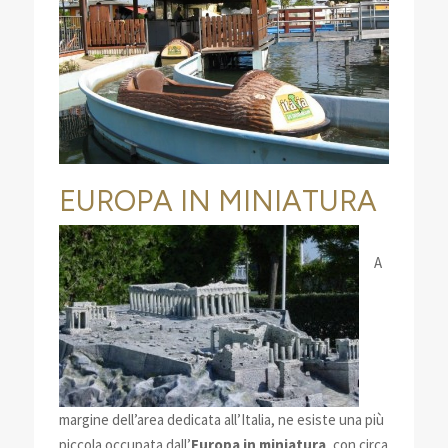
EUROPA IN MINIATURA
A
margine dell’area dedicata all’Italia, ne esiste una più
piccola occupata dall’
Europa in miniatura
, con circa