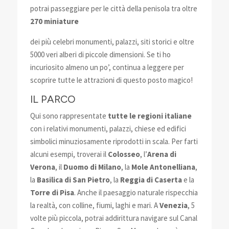
potrai passeggiare per le città della penisola tra oltre
270 miniature
dei più celebri monumenti, palazzi, siti storici e oltre
5000 veri alberi di piccole dimensioni. Se ti ho
incuriosito almeno un po’, continua a leggere per
scoprire tutte le attrazioni di questo posto magico!
IL PARCO
Qui sono rappresentate
tutte le regioni italiane
con i relativi monumenti, palazzi, chiese ed edifici
simbolici minuziosamente riprodotti in scala. Per farti
alcuni esempi, troverai il
Colosseo
, l’
Arena di
Verona
, il
Duomo di Milano
, la
Mole Antonelliana
,
la
Basilica di San Pietro
, la
Reggia di Caserta
e la
Torre di Pisa
. Anche il paesaggio naturale rispecchia
la realtà, con colline, fiumi, laghi e mari. A
Venezia
, 5
volte più piccola, potrai addirittura navigare sul Canal