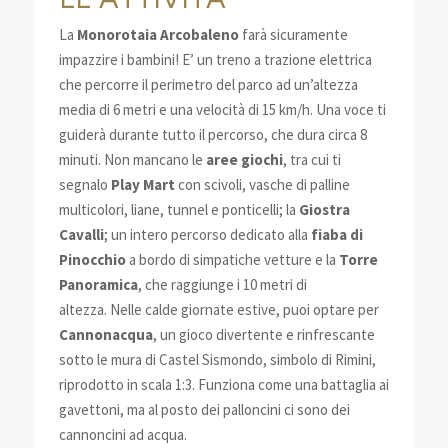
La
Monorotaia Arcobaleno
farà sicuramente
impazzire i bambini! E’ un treno a trazione elettrica
che percorre il perimetro del parco ad un’altezza
media di 6 metri e una velocità di 15 km/h. Una voce ti
guiderà durante tutto il percorso, che dura circa 8
minuti. Non mancano le
aree giochi
, tra cui ti
segnalo
Play Mart
con scivoli, vasche di palline
multicolori, liane, tunnel e ponticelli; la
Giostra
Cavalli
; un intero percorso dedicato alla
fiaba di
Pinocchio
a bordo di simpatiche vetture e la
Torre
Panoramica
, che raggiunge i 10 metri di
altezza. Nelle calde giornate estive, puoi optare per
Cannonacqua
, un gioco divertente e rinfrescante
sotto le mura di Castel Sismondo, simbolo di Rimini,
riprodotto in scala 1:3. Funziona come una battaglia ai
gavettoni, ma al posto dei palloncini ci sono dei
cannoncini ad acqua.