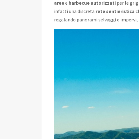
aree
e
barbecue autorizzati
per le gri
infatti una discreta
rete sentieristica
ch
regalando panorami selvaggi e impervi, b