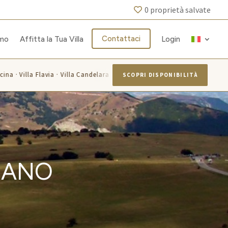
0
proprietà salvate
Contattaci
amo
Affitta la Tua Villa
Login
a · Villa Flavia · Villa Candelara
Villa Azzurra · Villa Monticel
SCOPRI DISPONIBILITÀ
RANO