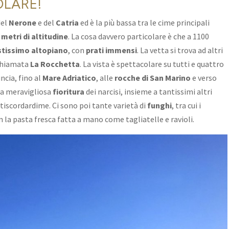
OLARE!
del
Nerone
e del
Catria
ed è la più bassa tra le cime principali
metri di altitudine
. La cosa davvero particolare è che a 1100
stissimo altopiano
, con
prati immensi
. La vetta si trova ad altri
 chiamata
La Rocchetta
. La vista è spettacolare su tutti e quattro
incia, fino al
Mare Adriatico
, alle
rocche di San Marino
e verso
lla meravigliosa
fioritura
dei narcisi, insieme a tantissimi altri
ontiscordardime. Ci sono poi tante varietà di
funghi
, tra cui i
on la pasta fresca fatta a mano come tagliatelle e ravioli.