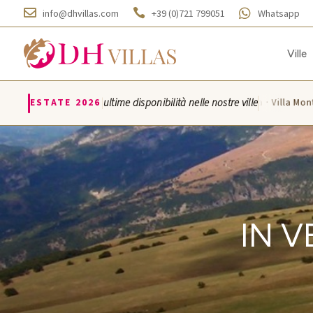



info@dhvillas.com
+39 (0)721 799051
Whatsapp
Ville
|
ESTATE 2026
ultime disponibilità nelle nostre ville
Villa Azzurra · Villa Montice
IN 