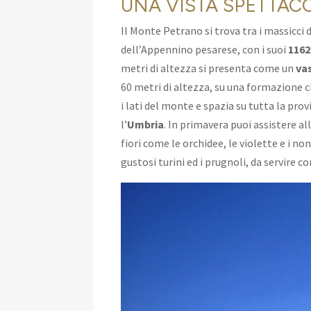
UNA VISTA SPETTAC
Il Monte Petrano si trova tra i massicci 
dell’Appennino pesarese, con i suoi
1162 
metri di altezza si presenta come un
va
60 metri di altezza, su una formazione
i lati del monte e spazia su tutta la prov
l’
Umbria
. In primavera puoi assistere a
fiori come le orchidee, le violette e i n
gustosi turini ed i prugnoli, da servire c