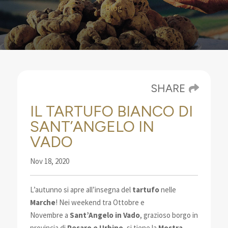
Blog
SHARE
IL TARTUFO BIANCO DI
SANT’ANGELO IN
VADO
Nov 18, 2020
L’autunno si apre all’insegna del
tartufo
nelle
Marche
! Nei weekend tra Ottobre e
Novembre
a
Sant’Angelo in Vado
, grazioso borgo in
provincia di
Pesaro e Urbino
, si tiene la
Mostra