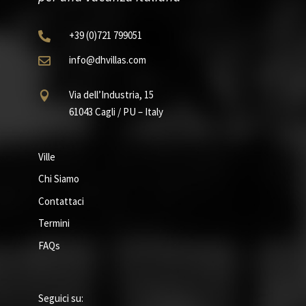
+39
(0)721
799051

info@dhvillas.com

Via dell’Industria, 15

61043 Cagli / PU – Italy
Ville
Chi Siamo
Contattaci
Termini
FAQs
Seguici su: