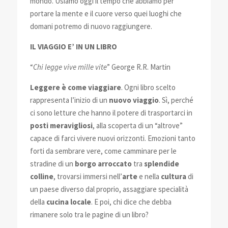
mondo. Usiamo oggi il tempo che abbiamo per
portare la mente e il cuore verso quei luoghi che
domani potremo di nuovo raggiungere.
IL VIAGGIO E’ IN UN LIBRO
“
Chi legge vive mille vite
” George R.R. Martin
Leggere è come viaggiare
. Ogni libro scelto
rappresenta l’inizio di un
nuovo viaggio
. Sì, perché
ci sono letture che hanno il potere di trasportarci in
posti meravigliosi
, alla scoperta di un “altrove”
capace di farci vivere nuovi orizzonti. Emozioni tanto
forti da sembrare vere, come camminare per le
stradine di un
borgo arroccato
tra
splendide
colline
, trovarsi immersi nell’
arte
e nella
cultura
di
un paese diverso dal proprio, assaggiare specialità
della
cucina locale
. E poi, chi dice che debba
rimanere solo tra le pagine di un libro?