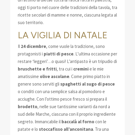
oggi ti porto nel cuore delle tradizioni della tavola, tra
ricette secolari di mamme e nonne, ciascuna legata al
suo territorio.
LA VIGILIA DI NATALE
Il
24 dicembre
, come vuole la tradizione, sono
protagonisti i
piatti di pesce
. L’ultima occasione per
restare ‘leggeri’…o quasi! L’antipasto è un tripudio di
bruschette e fritti
, tra cui i
cremini
e le mie
amatissime
olive ascolane
. Come primo piatto in
genere sono serviti gli
spaghetti al sugo di pesce
o conditi con una semplice salsa al pomodoro e
acciughe. Con l’ottimo pesce fresco si prepara il
brodetto
, nelle sue tantissime varianti da nord a
sud delle Marche, ciascuna con il proprio ingrediente
segreto. Immancabile il
baccalà al forno
con le
patate e lo
stoccafisso all’anconitana
. Tra una