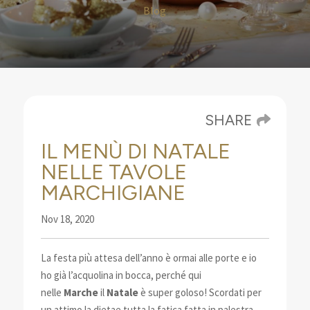
Blog
SHARE
IL MENÙ DI NATALE
NELLE TAVOLE
MARCHIGIANE
Nov 18, 2020
La festa più attesa dell’anno è ormai alle porte e io
ho già l’acquolina in bocca,
perché qui
nelle
Marche
il
Natale
è super goloso!
Scordati per
un attimo la dieta
e tutta la fatica fatta in palestra,