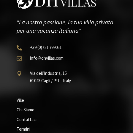
"La nostra passione, la tua villa privata
per una vacanza italiana"
+39
(0)721
799051

info@dhvillas.com

Via dell’Industria, 15

61043 Cagli / PU – Italy
Ville
Chi Siamo
Contattaci
Termini