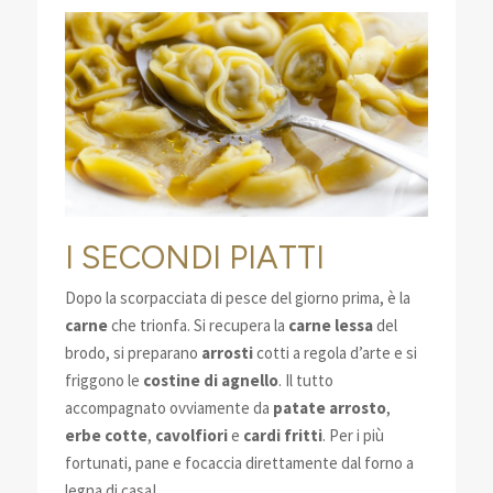
I SECONDI PIATTI
Dopo la scorpacciata di pesce del giorno prima, è la
carne
che trionfa. Si recupera la
carne lessa
del
brodo, si preparano
arrosti
cotti a regola d’arte e si
friggono le
costine di agnello
. Il tutto
accompagnato ovviamente da
patate arrosto
,
erbe cotte
,
cavolfiori
e
cardi fritti
. Per i più
fortunati, pane e focaccia direttamente dal forno a
legna di casa!