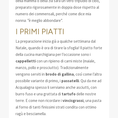
della mamma o della zia sarà un vero tripudio di cibo,
preparato rigorosamente in doppia dose rispetto al
numero dei commensali, perché come dice mia
nonna: ”è meglio abbondare”.
I PRIMI PIATTI
La preparazione inizia già a qualche settimana dal
Natale, quando è ora di tirare la sfoglia! Il piatto forte
della cucina marchigiana per l’occasione sono i
cappelletti
con un ripieno di carni miste (maiale,
manzo, pollo e prosciutto). Tradizionalmente
vengono serviti in
brodo di gallina
, così come l’altra
possibile variante di primo, i
passatelli
. Qui da me ad
Acqualagna spesso li serviamo anche asciutti, con
burro fuso e una grattata di
tartufo
delle nostre
terre. E come non ricordare i
vincisgrassi
, una pasta
al forno di tanti finissimi strati condita con ottimo
ragù e besciamella.