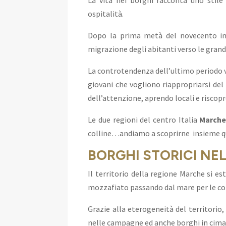
La vita nei borghi racconta uno stile d
ospitalità.
Dopo la prima metà del novecento in 
migrazione degli abitanti verso le grandi 
La controtendenza dell’ultimo periodo v
giovani che vogliono riappropriarsi del t
dell’attenzione, aprendo locali e riscopr
Le due regioni del centro Italia
Marche
colline…andiamo a scoprirne insieme q
BORGHI STORICI NE
Il territorio della regione Marche si e
mozzafiato passando dal mare per le col
Grazie alla eterogeneità del territorio
nelle campagne ed anche borghi in cima 