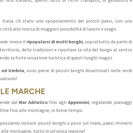
i vita italiano, quello fatto di ritmi tranquilli, di genuinità e
Italia c’è stato uno spopolamento dei piccoli paesi, con una
città alla ricerca di maggiori possibilità di lavoro e svago.
ede invece il
ripopolarsi di molti borghi
, soprattutto da parte di
erritorio, delle tradizioni e riportare la vita del borgo al centro
endo la forte vocazione turistica di questi luoghi magici.
 ed Umbria
, sono piene di piccoli borghi disseminati nelle verdi
ualcuno!
LLE MARCHE
stende dal
Mar Adriatico
fino agli
Appennini
, regalando paesaggi
line fino alle montagne, in breve tempo.
, possiamo visitare piccoli borghi a picco sul mare, paesi immersi
alle montagne, tutto in un’unica regione!