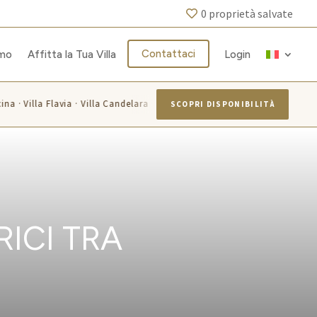
0
proprietà salvate
Contattaci
amo
Affitta la Tua Villa
Login
a · Villa Flavia · Villa Candelara
Villa Azzurra · Villa Montice
SCOPRI DISPONIBILITÀ
RICI TRA