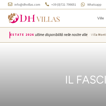



info@dhvillas.com
+39 (0)721 799051
Whatsapp
Ville
|
ESTATE 2026
ultime disponibilità nelle nostre ville
Villa Azzurra · Villa Montice
IL FASC