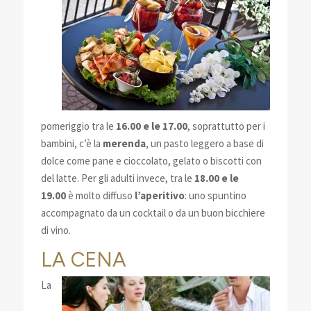
pomeriggio tra le
16.00 e le 17.00
, soprattutto per i
bambini, c’è la
merenda
, un pasto leggero a base di
dolce come pane e cioccolato, gelato o biscotti con
del latte. Per gli adulti invece, tra le
18.00 e le
19.00
è molto diffuso
l’aperitivo
: uno spuntino
accompagnato da un cocktail o da un buon bicchiere
di vino.
LA CENA
La