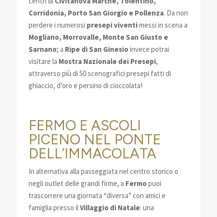
centri di
Civitanova Marche, Tolentino,
Corridonia, Porto San Giorgio e Pollenza
. Da non
perdere i numerosi
presepi viventi
messi in scena a
Mogliano, Morrovalle, Monte San Giusto e
Sarnano
; a
Ripe di San Ginesio
invece potrai
visitare la
Mostra Nazionale dei Presepi
,
attraverso più di 50 scenografici presepi fatti di
ghiaccio, d’oro e persino di cioccolata!
FERMO E ASCOLI
PICENO NEL PONTE
DELL’IMMACOLATA
In alternativa alla passeggiata nel centro storico o
negli outlet delle grandi firme, a
Fermo
puoi
trascorrere una giornata “diversa” con amici e
famiglia presso il
Villaggio di Natale
: una