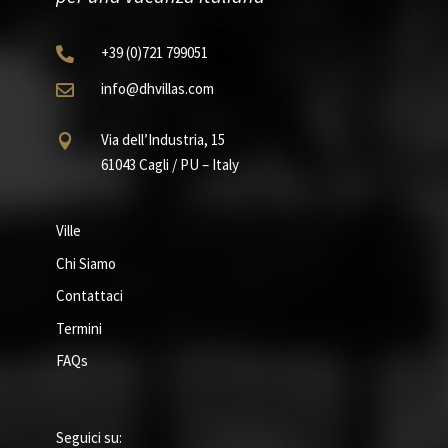
+39
(0)721
799051

info@dhvillas.com

Via dell’Industria, 15

61043 Cagli / PU – Italy
Ville
Chi Siamo
Contattaci
Termini
FAQs
Seguici su: