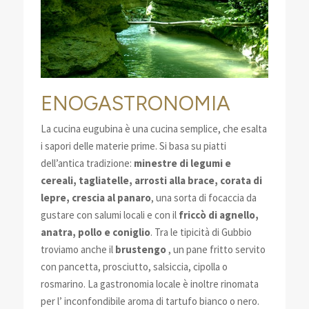
ENOGASTRONOMIA
La cucina eugubina è una cucina semplice, che esalta
i sapori delle materie prime. Si basa su piatti
dell’antica tradizione:
minestre di legumi e
cereali, tagliatelle, arrosti alla brace, corata di
lepre, crescia al panaro
, una sorta di focaccia da
gustare con salumi locali e con il
friccò di agnello,
anatra, pollo e coniglio
. Tra le tipicità di Gubbio
troviamo anche il
brustengo
, un pane fritto servito
con pancetta, prosciutto, salsiccia, cipolla o
rosmarino. La gastronomia locale è inoltre rinomata
per l’ inconfondibile aroma di tartufo bianco o nero.