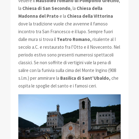
vedere il
Mausoleo romano di Pomponio Grecino
,
la
Chiesa di San Secondo
, la
Chiesa della
Madonna del Prato
e la
Chiesa della Vittorina
dove la tradizione vuole che avvenne il famoso
incontro tra San Francesco e il lupo. Sempre fuori
dalle mura si trova il
Teatro Romano,
risalente al I
secolo a.C. e restaurato fra l’Otto e il Novecento. Nel
periodo estivo sono presenti numerosi spettacoli
classici. Se non soffrite di vertigini vale la pena di
salire con la funivia sulla cima del Monte Ingino (908
s.l.m.) per ammirare la
Basilica di Sant’Ubaldo,
che
ospita le spoglie del santo e i famosi ceri.