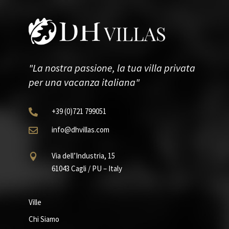
"La nostra passione, la tua villa privata
per una vacanza italiana"
+39
(0)721
799051

info@dhvillas.com

Via dell’Industria, 15

61043 Cagli / PU – Italy
Ville
Chi Siamo