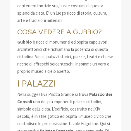
contenenti notizie sugli usi e costumi di questa
splendida città. E’ un luogo ricco di storia, cultura,
arte e tradizioni millenari.
COSA VEDERE A GUBBIO?
Gubbio
è ricca di monumenti ed ospita capolavori
architettonici che richiamano la potenza di questa
cittadina. Vicoli, palazzi storici, piazze, teatri e chiese
ricche di affreschi seicenteschi, insomma un vero e
proprio museo a cielo aperto.
I PALAZZI
Nella suggestiva Piazza Grande si trova
Palazzo dei
Consoli
uno dei più imponenti palazzi cittadini,
simbolo della città. L’edificio, costruito nel XIV
secolo, è in stile gotico ed ospita il museo civico che
custodisce le preziosissime Tavole Eugubine. Qui si
trova anche
Palazzo Pretorio,
sede comunale. Di