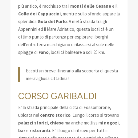
più antico, è racchiuso tra i
monti delle Cesane
e il
Colle dei Cappuccini
, mentre sullo sfondo appare la
splendida
Gola del Furlo
. A metà strada tra gli
Appennini ed il Mare Adriatico, questa località è un
ottimo punto di partenza per esplorare i borghi
dell’entroterra marchigiano e rilassarsi al sole nelle
spiagge di
Fano
, località balneare a soli 25 km.
Eccoti un breve itinerario alla scoperta di questa
meravigliosa cittadina!
CORSO GARIBALDI
E’ la strada principale della città di Fossombrone,
ubicata nel
centro storico
. Lungo il corso si trovano
palazzi storici
,
chiese
ma anche moltissimi
negozi
,
bar
e
ristoranti
. E’ il luogo di ritrovo per tutti i