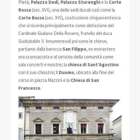
Pietà,
Palazzo Dedi
,
Palazzo Sturenghi
e la
Corte
Rossa
(sec. XVI), una delle sedi ducali così come la
Corte Bassa
(sec. XVI), costruzione cinquecentesca
che si ricorda principalmente come abitazione del
Cardinale Giuliano Della Rovere, fratello del duca
Guidubaldo II. Innumerevoli poi sono le chiese,
partiamo dalla barocca
San Filippo
, ex monastero
ora sconsacrata e al servizio della comunità come
sala concerti e mostre; la
chiesa di Sant’Agostino
con il suo chiostro; il
Duomo
, ubicato alla fine del
corso in piazza Mazzini e la
Chiesa di San
Francesco
.