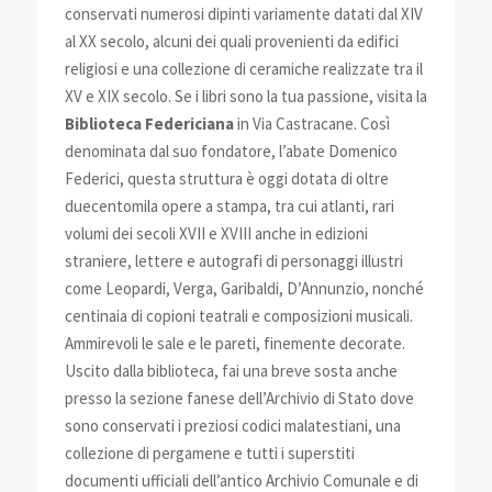
conservati numerosi dipinti variamente datati dal XIV
al XX secolo, alcuni dei quali provenienti da edifici
religiosi e una collezione di ceramiche realizzate tra il
XV e XIX secolo. Se i libri sono la tua passione, visita la
Biblioteca Federiciana
in Via Castracane. Così
denominata dal suo fondatore, l’abate Domenico
Federici, questa struttura è oggi dotata di oltre
duecentomila opere a stampa, tra cui atlanti, rari
volumi dei secoli XVII e XVIII anche in edizioni
straniere, lettere e autografi di personaggi illustri
come Leopardi, Verga, Garibaldi, D’Annunzio, nonché
centinaia di copioni teatrali e composizioni musicali.
Ammirevoli le sale e le pareti, finemente decorate.
Uscito dalla biblioteca, fai una breve sosta anche
presso la sezione fanese dell’Archivio di Stato dove
sono conservati i preziosi codici malatestiani, una
collezione di pergamene e tutti i superstiti
documenti ufficiali dell’antico Archivio Comunale e di