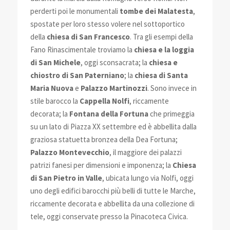
perderti poi le monumentali
tombe dei Malatesta
,
spostate per loro stesso volere nel sottoportico
della
chiesa di San Francesco
. Tra gli esempi della
Fano Rinascimentale troviamo la
chiesa e la loggia
di San Michele
, oggi sc
onsacrata; la
chiesa e
chiostro di San Paterniano
; la
chiesa di Santa
Maria Nuova
e
Palazzo Martinozzi
. Sono invece in
stile barocco la
Cappella Nolfi
, riccamente
decorata; la
Fontana della Fortuna
che primeggia
su un lato di Piazza XX settembre ed è abbellita dalla
graziosa statuetta bronzea della Dea Fortuna;
Palazzo Montevecchio
, il maggiore dei palazzi
patrizi fanesi per dimensioni e imponenza; la
Chiesa
di San Pietro in Valle
, ubicata lungo via Nolfi, oggi
uno degli edifici barocchi più belli di tutte le Marche,
riccamente decorata e abbellita da una collezione di
tele, oggi conservate presso la Pinacoteca Civica.