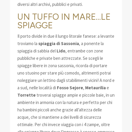
diversi altri archivi, pubblici e privati.
UN TUFFO IN MARE…LE
SPIAGGE
Il porto divide in due il lungo litorale fanese: a levante
troviamo la
spiaggia di Sassonia
, a ponente la
spiaggia di sabbia del
Lido
, entrambe con zone
pubbliche e private ben attrezzate. Se scegli le
spiagge libere in zona sassonia, ricorda di portare
uno stuoino per stare più comodo, altrimenti potrai
noleggiare un lettino dagli stabilimenti vicini! A nord e
a sud, nelle località di
Fosso Sejore
,
Metaurilia
e
Torrette
troverai spiagge ampie e piccole baie, in un
ambiente in armonia con la natura e perfetto per chi
ha bambini piccoli anche grazie all’altezza delle
acque, che si mantiene a dei livelli di sicurezza
ottimale. Per chi invece viaggia con i 4 zampe, oltre
alle spiagge libere dove l’ingresso è spesso ammesso