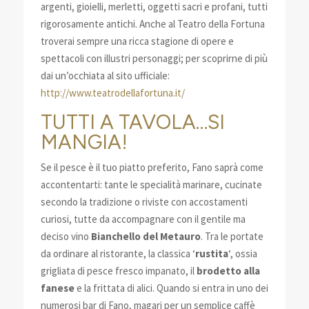
argenti, gioielli, merletti, oggetti sacri e profani, tutti
rigorosamente antichi. Anche al Teatro della Fortuna
troverai sempre una ricca stagione di opere e
spettacoli con illustri personaggi; per scoprirne di più
dai un’occhiata al sito ufficiale:
http://www.teatrodellafortuna.it/
TUTTI A TAVOLA…SI
MANGIA!
Se il pesce è il tuo piatto preferito, Fano saprà come
accontentarti: tante le specialità marinare, cucinate
secondo la tradizione o riviste con accostamenti
curiosi, tutte da accompagnare con il gentile ma
deciso vino
Bianchello del Metauro
. Tra le portate
da ordinare al ristorante, la classica ‘
rustita
‘, ossia
grigliata di pesce fresco impanato, il
brodetto alla
fanese
e la frittata di alici. Quando si entra in uno dei
numerosi bar di Fano, magari per un semplice caffè