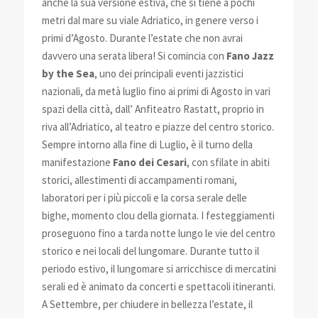
anche la sua versione estiva, che si tiene a pochi
metri dal mare su viale Adriatico, in genere verso i
primi d’Agosto. Durante l’estate che non avrai
davvero una serata libera! Si comincia con
Fano Jazz
by the Sea
, uno dei principali eventi jazzistici
nazionali, da metà luglio fino ai primi di Agosto in vari
spazi della città, dall’ Anfiteatro Rastatt, proprio in
riva all’Adriatico, al teatro e piazze del centro storico.
Sempre intorno alla fine di Luglio, è il turno della
manifestazione
Fano dei Cesari
, con sfilate in abiti
storici, allestimenti di accampamenti romani,
laboratori per i più piccoli e la corsa serale delle
bighe, momento clou della giornata. I festeggiamenti
proseguono fino a tarda notte lungo le vie del centro
storico e nei locali del lungomare. Durante tutto il
periodo estivo, il lungomare si arricchisce di mercatini
serali ed è animato da concerti e spettacoli itineranti.
A Settembre, per chiudere in bellezza l’estate, il