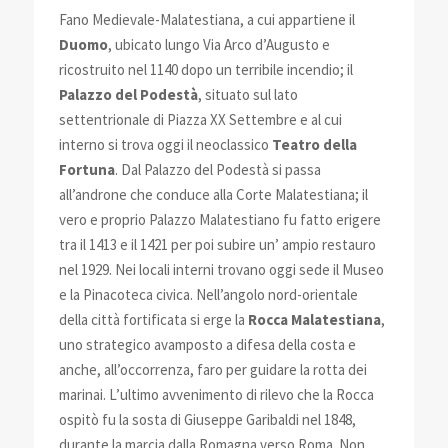
Fano Medievale-Malatestiana, a cui appartiene il
Duomo
, ubicato lungo Via Arco d’Augusto e
ricostruito nel 1140 dopo un terribile incendio; il
Palazzo del Podestà
, situato sul lato
settentrionale di Piazza XX Settembre e al cui
interno si trova oggi il neoclassico
Teatro della
Fortuna
. Dal Palazzo del Podestà si passa
all’androne che conduce alla Corte Malatestiana; il
vero e proprio Palazzo Malatestiano fu fatto erigere
tra il 1413 e il 1421 per poi subire un’ ampio restauro
nel 1929. Nei locali interni trovano oggi sede il Museo
e la Pinacoteca civica. Nell’angolo nord-orientale
della città fortificata si erge la
Rocca Malatestiana
,
uno strategico avamposto a difesa della costa e
anche, all’occorrenza, faro per guidare la rotta dei
marinai. L’ultimo avvenimento di rilevo che la Rocca
ospitò fu la sosta di Giuseppe Garibaldi nel 1848,
durante la marcia dalla Romagna verso Roma. Non