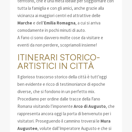
territorio, che è una meta ideale per soggiornare con
tutta la famiglia e con gli amici, anche grazie alla
vicinanza ai maggiori centri ed attrattive delle
Marche
e dell’
Emilia Romagna
, a cui si arriva
comodamente in pochi minuti di auto.
A Fano ci sono davvero molte cose da visitare e
eventi da non perdere, scopriamoli insieme!
ITINERARI STORICO-
ARTISTICI IN CITTÀ
Il glorioso trascorso storico della città è tutt’oggi
ben evidente e ricco di testimonianze di epoche
diverse, che si fondono in un perfetto mix.
Procediamo per ordine dalle tracce della Fano
Romana visitando l’imponente
Arco di Augusto
, che
rappresenta ancora oggi la porta di benvenuto per i
visitatori. Proseguendo il cammino troverai le
Mura
Augustee
, volute dall’Imperatore Augusto e che si