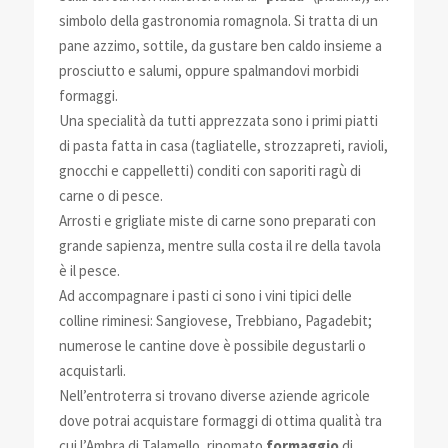
simbolo della gastronomia romagnola. Si tratta di un
pane azzimo, sottile, da gustare ben caldo insieme a
prosciutto e salumi, oppure spalmandovi morbidi
formaggi.
Una specialità da tutti apprezzata sono i primi piatti
di pasta fatta in casa (tagliatelle, strozzapreti, ravioli,
gnocchi e cappelletti) conditi con saporiti ragù di
carne o di pesce.
Arrosti e grigliate miste di carne sono preparati con
grande sapienza, mentre sulla costa il re della tavola
è il pesce.
Ad accompagnare i pasti ci sono i vini tipici delle
colline riminesi: Sangiovese, Trebbiano, Pagadebit;
numerose le cantine dove è possibile degustarli o
acquistarli.
Nell’entroterra si trovano diverse aziende agricole
dove potrai acquistare formaggi di ottima qualità tra
cui l’Ambra di Talamello, rinomato
formaggio
di