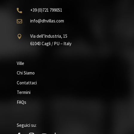
+39
(0)721
799051

info@dhvillas.com

Via dell’Industria, 15

61043 Cagli / PU – Italy
Ville
Chi Siamo
Contattaci
Termini
FAQs
Seguici su: