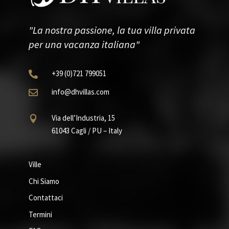
"La nostra passione, la tua villa privata
per una vacanza italiana"
+39
(0)721
799051

info@dhvillas.com

Via dell’Industria, 15

61043 Cagli / PU – Italy
Ville
Chi Siamo
Contattaci
Termini