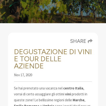
Blog
SHARE
DEGUSTAZIONE DI VINI
E TOUR DELLE
AZIENDE
Nov 17, 2020
Se hai prenotato una vacanza nel
centro Italia
,
vorrai di certo assaggiare gli ottimi
vini
prodotti
in
queste zone! Le bellissime regioni delle
Marche
,
Emilia Romagna
e
Umbria
sono i posti ideali per un