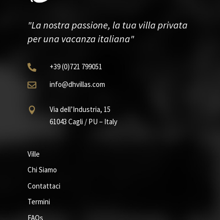
"La nostra passione, la tua villa privata
per una vacanza italiana"
+39
(0)721
799051

info@dhvillas.com

Via dell’Industria, 15

61043 Cagli / PU – Italy
Ville
Chi Siamo
Contattaci
Termini
FAQs