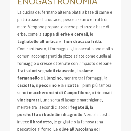
ENOGASTRONOMIA
La cucina del fermano alterna piatti a base di carne e
piatti a base di crostacei, pesce azzurro e frutti di
mare. Vengono preparate anche pietanze a base di
erbe, come la z
uppa di erbe e cereali
, le
tagliatelle all’ortica
e i
fiori di acacia fritti
.
Come antipasto, i formaggi e gli insaccati sono molto
comuni accompagnati da pizze salate come quella al
formaggio o cresce ottenute con l’impasto del pane.
Tra i salumi segnalo il
ciauscolo
, il
salame
fermanello
e il
lonzino
, mentre tra i formaggi, la
caciotta
, il
pecorino
e la
ricotta
. I primi più famosi
sono i
maccheroncini di Campofilone
, o i rinomati
vincisgrassi
, una sorta di lasagne marchigiane,
mentre tra i secondi ci sono i
fegatelli
, la
porchetta
o i
budellini di agnello
. Verso la costa
invece il
brodetto
, le grigliate o la famosa rana
pescatrice al forno. Le
olive all’Ascolan
a ed i