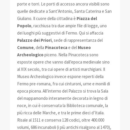
porte e torri. Le porti di accesso ancora visibili sono
quelle dedicate a Sant’Antonio, Santa Caterina e San
Giuliano. Il cuore della cittadina è
Piazza del
Popolo
, racchiusa tra due ampie file di logge, uno
dei luoghi più suggestivi di Fermo. Qui si affaccia
Palazzo dei Priori
, sede di rappresentanza del
Comune
, della
Pinacoteca
e del
Museo
Archeologico
piceno. Nella Pinacoteca sono
esposte opere che vanno dall’epoca medievale sino
al XIX secolo, tra cui opere di artisti marchigiani. Il
Museo Archeologico invece espone reperti della
Fermo pre-romana, fra cui cinturoni, urne e monili di
epoca picena. All’interno del Palazzo si trova la Sala
del mappamondo interamente decorata in legno di
noce, in cui è conservata la Biblioteca comunale, la
più ricca delle Marche, e tra le prime dieci d’Italia.
Risale al 1511 e conserva 128 codici, oltre 400.000
volumi, 686 incunaboli (i più antichi risalgono al 1470),