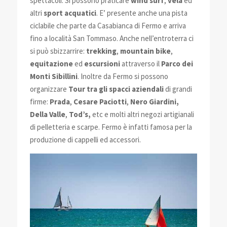
spettacoli. Si possono praticare
wind surf
,
vela
ed
altri
sport acquatici
. E’ presente anche una pista
ciclabile che parte da Casabianca di Fermo e arriva
fino a località San Tommaso. Anche nell’entroterra ci
si può sbizzarrire:
trekking
,
mountain bike
,
equitazione
ed
escursioni
attraverso il
Parco dei
Monti Sibillini
. Inoltre da Fermo si possono
organizzare
Tour tra gli spacci aziendali
di grandi
firme:
Prada
,
Cesare Paciotti
,
Nero Giardini,
Della Valle
,
Tod’s,
etc e molti altri negozi artigianali
di pelletteria e scarpe. Fermo è infatti famosa per la
produzione di cappelli ed accessori.