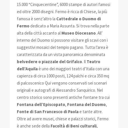
15.000 “Cinquecentine”, 6000 stampe di autori famosi
ed oltre 2000 disegni. Fermo è ricca di Chiese, la più
famosa è senz’altro la
Cattedrale o Duomo di
Fermo
dedicato a Maria Assunta. Si trova nella parte
alta della città accanto al
Museo Diocesano
. All’
interno del Duomo si possono visitare gli scavi con i
suggestivi mosaici del tempio pagano. Tutta l’area è
caratterizzata da un vista panoramica denominata
belvedere o piazzale del Grifalco
. Il
Teatro
dell’Aquila
è uno dei maggiori teatri d’Italia con una
capienza di circa 1000 posti, 124 palchi e circa 350 mq
di palcoscenico Qui vengono conservati sei scenari
originali e autografi di Alessandro Sanquirico. Nel
centro storico sono presenti antiche fontane tra cui
Fontana dell’Episcopato
,
Fontana del Duomo
,
Fonte di San Francesco di Paola
e tante altre.
Oltre ad avere musei, chiese e palazzi storici, Fermo
è anche sede della
Facoltà di Beni culturali
,