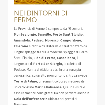
NEI DINTORNI DI
FERMO
La Provincia di Fermo è composta da 40 comuni:
Montegiorgio
,
Smerillo
,
Porto Sant’Elpidio
,
Amandola
,
Pedaso
,
Moresco
,
Campofilone
,
Falerone
e tanti altri. Il litorale è caratterizzato da
lunghe spiagge tra cui la moderna spiaggia di Porto
Sant’ Elpidio,
Lido di Fermo
,
Casabianca
, il
lungomare di
Porto San Giorgio
, le calette di
Pedaso, Marina di Altidona etc. In una zona più
panoramica, su un alto promontorio si trova invece
Torre di Palme
, un romantico borgo medioevale
ubicato vicino
Marina Palmense
. Qui una visita è
assolutamente consigliata! Da non perdere anche la
Gola dell’Infernaccio
ubicata nei pressi di
Rubbiano.