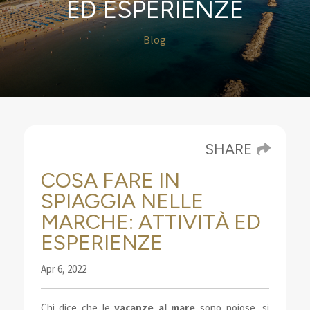
ED ESPERIENZE
Blog
SHARE
COSA FARE IN
SPIAGGIA NELLE
MARCHE: ATTIVITÀ ED
ESPERIENZE
Apr 6, 2022
Chi dice che le
vacanze al mare
sono noiose, si