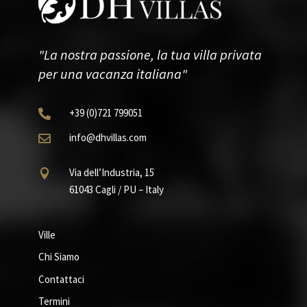
"La nostra passione, la tua villa privata
per una vacanza italiana"
+39
(0)721
799051

info@dhvillas.com

Via dell’Industria, 15

61043 Cagli / PU – Italy
Ville
Chi Siamo
Contattaci
Termini