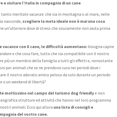
re e visitare l’Italia in compagnia di un cane
.
 le tanto meritate vacanze: che sia in montagna o al mare, nelle
alia nasconde,
scegliere la meta ideale non è mai una cosa
 un’ulteriore dose di stress che sicuramente non aiuta prima
 vacanze con il cane, le difficoltà aumentano:
bisogna capire
andare e che cosa fare, tutto che sia compatibile con il nostro
e più un membro della famiglia a tutti gli effetti e, nonostante
ioni per animali che se ne prendono cura nei periodi dove i
iare il nostro adorato amico peloso da solo durante un periodo
e o un weekend di libertà?
nte moltissimo nel campo del turismo dog friendly
e non
geografica strutture ed attività che hanno nel loro programma
 nostri animali. Ecco qui allora
una lista di consigli e
compagnia del vostro cane.