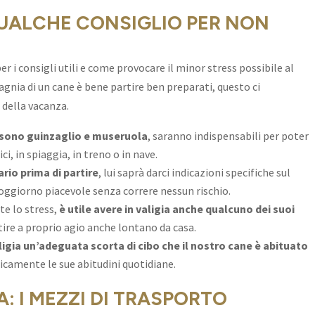
 QUALCHE CONSIGLIO PER NON
per i consigli utili e come provocare il minor stress possibile al
pagnia di un cane è bene partire ben preparati, questo ci
 della vacanza.
a sono guinzaglio e museruola
, saranno indispensabili per poter
i, in spiaggia, in treno o in nave.
ario prima di partire
, lui saprà darci indicazioni specifiche sul
oggiorno piacevole senza correre nessun rischio.
te lo stress,
è utile avere in valigia anche qualcuno dei suoi
tire a proprio agio anche lontano da casa.
ligia un’adeguata scorta di cibo che il nostro cane è abituato
ticamente le sue abitudini quotidiane.
A: I MEZZI DI TRASPORTO