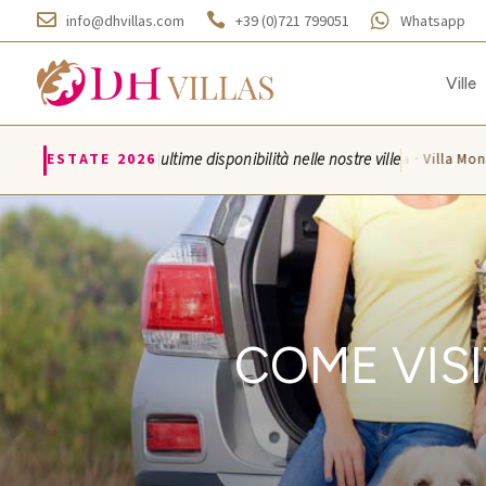



info@dhvillas.com
+39 (0)721 799051
Whatsapp
Ville
|
ESTATE 2026
ultime disponibilità nelle nostre ville
Villa Azzurra · Villa Montic
COME VISI