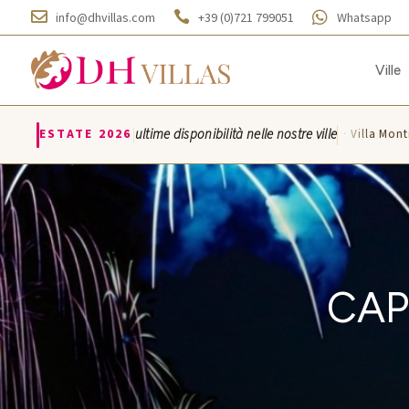



info@dhvillas.com
+39 (0)721 799051
Whatsapp
Ville
|
ESTATE 2026
ultime disponibilità nelle nostre ville
Villa Azzurra · Villa Montice
CAP