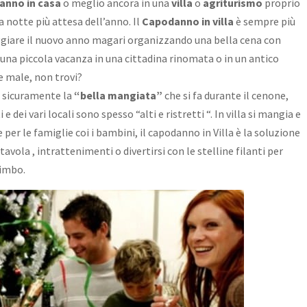
anno in casa
o meglio ancora in una
villa
o
agriturismo
proprio
a notte più attesa dell’anno. Il
Capodanno in villa
è sempre più
ggiare il nuovo anno magari organizzando una bella cena con
 una piccola vacanza in una cittadina rinomata o in un antico
e male, non trovi?
è sicuramente la
“bella mangiata”
che si fa durante il cenone,
 dei vari locali sono spesso “alti e ristretti “. In villa si mangia e
 per le famiglie coi i bambini, il capodanno in Villa è la soluzione
avola , intrattenimenti o divertirsi con le stelline filanti per
bimbo.