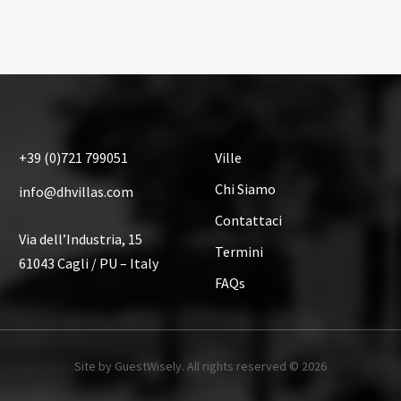
+39
(0)721
799051
Ville
Chi Siamo
info@dhvillas.com
Contattaci
Via dell’Industria, 15
Termini
61043 Cagli / PU – Italy
FAQs
Site by GuestWisely. All rights reserved © 2026