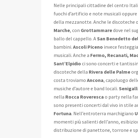
Nelle principali cittadine del centro Itali
fuochi d’artificio e note musicali oppur
della mezzanotte. Anche le discoteche o i
Marche
, con
Grottammare
dove nel sug
ballo del cappello. A
San Benedetto de
bambini.
Ascoli Piceno
invece festeggia
musicali. Anche a
Fermo, Recanati, Mac
Sant’Elpidio
ci sono concerti e tantissi
discoteche della
Rivera delle Palme
org
costa troviamo
Ancona
, capoluogo dell
musiche d’autore e band locali.
Senigall
nella
Rocca Roveresca
o party nella 
sono presenti concerti dal vivo in stile an
Fortuna
. Nell’entroterra marchigiano
U
momenti più salienti dell’anno, esibizion
distribuzione di panettone, torrone e 