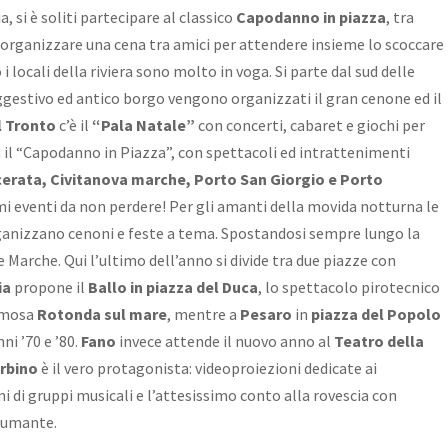
a, si è soliti partecipare al classico
Capodanno in piazza
, tra
e organizzare una cena tra amici per attendere insieme lo scoccare
 locali della riviera sono molto in voga. Si parte dal sud delle
gestivo ed antico borgo vengono organizzati il gran cenone ed il
l Tronto
c’è il
“Pala Natale”
con concerti, cabaret e giochi per
 il “Capodanno in Piazza”, con spettacoli ed intrattenimenti
erata, Civitanova marche, Porto San Giorgio e Porto
mi eventi da non perdere! Per gli amanti della movida notturna le
anizzano cenoni e feste a tema. Spostandosi sempre lungo la
e Marche. Qui l’ultimo dell’anno si divide tra due piazze con
ia
propone il
Ballo in piazza del Duca
, lo spettacolo pirotecnico
famosa
Rotonda sul mare
, mentre a
Pesaro
in
piazza del Popolo
ni ’70 e ’80.
Fano
invece attende il nuovo anno al
Teatro della
rbino
è il vero protagonista: videoproiezioni dedicate ai
i di gruppi musicali e l’attesissimo conto alla rovescia con
spumante.