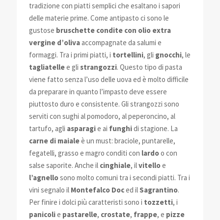
tradizione con piatti semplici che esaltano i sapori
delle materie prime. Come antipasto ci sono le
gustose
bruschette condite con olio extra
vergine d’oliva
accompagnate da salumi e
formaggi. Tra i primi piatti, i
tortellini
, gli
gnocchi
, le
tagliatelle
e gli
strangozzi
. Questo tipo di pasta
viene fatto senza l’uso delle uova ed è molto difficile
da preparare in quanto l’impasto deve essere
piuttosto duro e consistente. Gli strangozzi sono
serviti con sughi al pomodoro, al peperoncino, al
tartufo, agli
asparagi
e ai
funghi
di stagione. La
carne di maiale
è un must: braciole, puntarelle,
fegatelli, grasso e magro conditi con
lardo
o con
salse saporite. Anche il
cinghiale
, il
vitello
e
l’agnello
sono molto comuni tra i secondi piatti. Tra i
vini segnalo il
Montefalco Doc
ed il
Sagrantino
.
Per finire i dolci più caratteristi sono i
tozzetti
, i
panicoli
e
pastarelle
,
crostate
,
frappe
, e
pizze