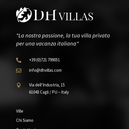
"La nostra passione, la tua villa privata
per una vacanza italiana"
+39
(0)721
799051

info@dhvillas.com

Via dell’Industria, 15

61043 Cagli / PU – Italy
Ville
Chi Siamo