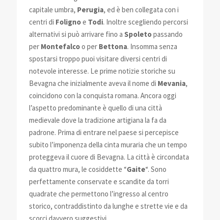
capitale umbra,
Perugia
, ed è ben collegata con i
centri di
Foligno
e
Todi
. Inoltre scegliendo percorsi
alternativi si può arrivare fino a
Spoleto
passando
per
Montefalco
o per
Bettona
. Insomma senza
spostarsi troppo puoi visitare diversi centri di
notevole interesse. Le prime notizie storiche su
Bevagna che inizialmente aveva il nome di
Mevania
,
coincidono con la conquista romana. Ancora oggi
l’aspetto predominante è quello di una città
medievale dove la tradizione artigiana la fa da
padrone. Prima di entrare nel paese si percepisce
subito l’imponenza della cinta muraria che un tempo
proteggeva il cuore di Bevagna. La città è circondata
da quattro mura, le cosiddette “
Gaite
“. Sono
perfettamente conservate e scandite da torri
quadrate che permettono l’ingresso al centro
storico, contraddistinto da lunghe e strette vie e da
scorci davvero suggestivi.