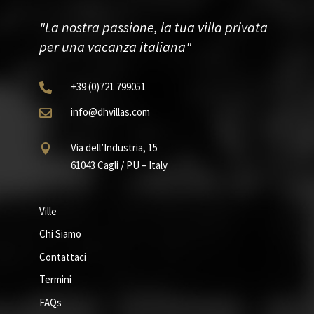
"La nostra passione, la tua villa privata
per una vacanza italiana"
+39
(0)721
799051

info@dhvillas.com

Via dell’Industria, 15

61043 Cagli / PU – Italy
Ville
Chi Siamo
Contattaci
Termini
FAQs