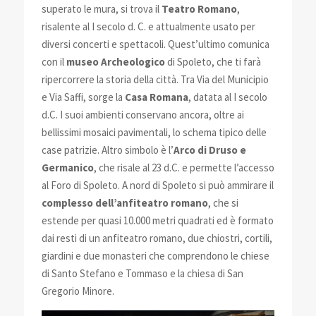
superato le mura, si trova il
Teatro Romano
,
risalente al I secolo d. C. e attualmente usato per
diversi concerti e spettacoli. Quest’ultimo comunica
con il
museo Archeologico
di Spoleto, che ti farà
ripercorrere la storia della città. Tra Via del Municipio
e Via Saffi, sorge la
Casa Romana
, datata al I secolo
d.C. I suoi ambienti conservano ancora, oltre ai
bellissimi mosaici pavimentali, lo schema tipico delle
case patrizie. Altro simbolo è l’
Arco di Druso e
Germanico
, che risale al 23 d.C. e permette l’accesso
al Foro di Spoleto. A nord di Spoleto si può ammirare il
complesso dell’anfiteatro romano
, che si
estende per quasi 10.000 metri quadrati ed è formato
dai resti di un anfiteatro romano, due chiostri, cortili,
giardini e due monasteri che comprendono le chiese
di Santo Stefano e Tommaso e la chiesa di San
Gregorio Minore.