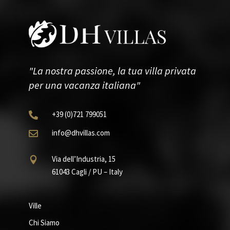
"La nostra passione, la tua villa privata
per una vacanza italiana"
+39
(0)721
799051

info@dhvillas.com

Via dell’Industria, 15

61043 Cagli / PU – Italy
Ville
Chi Siamo