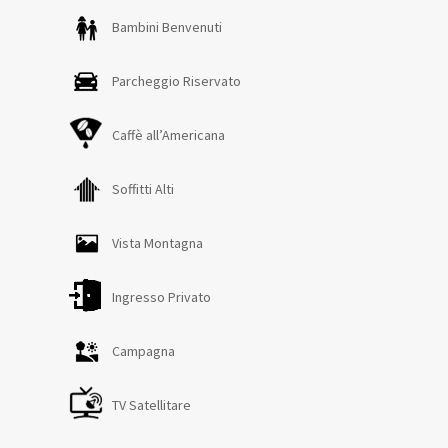
seminterrato, sempre raggiungibile tramite una scala a
Bambini Benvenuti
chiocciola, è composto da una taverna con zona tv e
calcio balilla perfetta per momenti di svago e convivialità.
Parcheggio Riservato
Qui si trovano anche una camera matrimoniale, con
possibilità di aggiungere una poltrona letto (singola) ed
Caffè all’Americana
un bagno con doccia e una zona lavanderia. L’aria
condizionata è disponibile in zona giorno e nelle due
camere matrimoniali al piano terra. Le zanzariere sono
Soffitti Alti
presenti al piano terra. L’area esterna della villa è
videosorvegliata. La proprietà può ospitare fino a 7 adulti
Vista Montagna
e consente un massimo di 2 animali domestici.
Ingresso Privato
Campagna
TV Satellitare