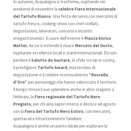
In autunno, Acqualagna si trasforma, ospitando nei
weekend di novembre la
celebre Fiera Internazionale
del Tartufo Bianco
. Una festa dei sensi con mercatini di
tartufo fresco, cooking-show con chef stellati,
degustazioni, laboratori, concorsi e incontri
enogastronomici. Il cuore dell’evento è
Piazza Enrico
Mattei
, da cui si estende il vivace
Mercato del Gusto
,
ospitando eccellenze locali e stand internazionali. Da non
perdere il
Salotto da Gustare
, le sfide tra vip in cucina,
il prestigioso
Tartufo Award
, masterclass di
degustazione e il celebre riconoscimento
“Ruscella
d’Oro”
per personaggi che hanno valorizzato il territorio.
Il borgo ritrova il suo splendore anche in altre stagioni: a
febbraio, la
Fiera regionale del Tartufo Nero
Pregiato
, per chi ama sapori intensi e decisi e ad agosto
con la
Fiera del Tartufo Nero Estivo
, con mercatini,
spettacoli e intrattenimento familiare.
Acqualagna è anche un punto ideale per esplorare la