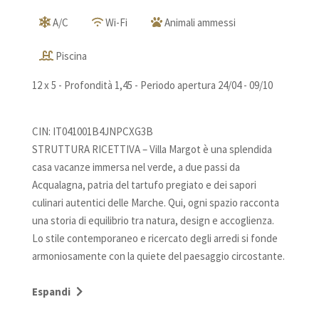
A/C
Wi-Fi
Animali ammessi
Piscina
12 x 5 - Profondità 1,45 - Periodo apertura 24/04 - 09/10
CIN: IT041001B4JNPCXG3B
STRUTTURA RICETTIVA – Villa Margot è una splendida
casa vacanze immersa nel verde, a due passi da
Acqualagna, patria del tartufo pregiato e dei sapori
culinari autentici delle Marche. Qui, ogni spazio racconta
una storia di equilibrio tra natura, design e accoglienza.
Lo stile contemporaneo e ricercato degli arredi si fonde
armoniosamente con la quiete del paesaggio circostante.
Le ampie vetrate inondano gli ambienti di una splendida
luce, esaltando i materiali pregiati e le finiture che
Espandi
donano calore e personalità alla casa. La piscina privata