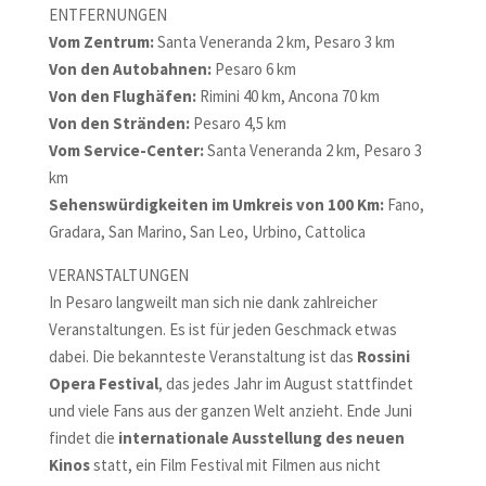
ENTFERNUNGEN
Vom Zentrum:
Santa Veneranda 2 km, Pesaro 3 km
Von den Autobahnen:
Pesaro 6 km
Von den Flughäfen:
Rimini 40 km, Ancona 70 km
Von den Stränden:
Pesaro 4,5 km
Vom Service-Center:
Santa Veneranda 2 km, Pesaro 3
km
Sehenswürdigkeiten im Umkreis von 100 Km:
Fano,
Gradara, San Marino, San Leo, Urbino, Cattolica
VERANSTALTUNGEN
In Pesaro langweilt man sich nie dank zahlreicher
Veranstaltungen. Es ist für jeden Geschmack etwas
dabei. Die bekannteste Veranstaltung ist das
Rossini
Opera Festival
, das jedes Jahr im August stattfindet
und viele Fans aus der ganzen Welt anzieht. Ende Juni
findet die
internationale Ausstellung des neuen
Kinos
statt, ein Film Festival mit Filmen aus nicht