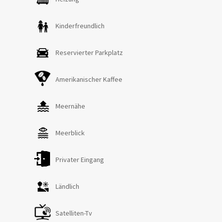
Hauswirtschaftsraum, eine gut ausgestattete Küche mit
Kamin und direktem Zugang zum Garten sowie ein
Kinderfreundlich
geräumiges Wohnzimmer mit Kamin, Schlafsofa und
Zugang zur Veranda mit Meerblick. Auf dieser Etage
Reservierter Parkplatz
befinden sich außerdem ein Doppelschlafzimmer und ein
Einzelschlafzimmer (auf Anfrage in ein Doppelbett
Amerikanischer Kaffee
umwandelbar) mit direktem Zugang zum hinteren Garten.
Im Obergeschoss gibt es ein Zweibettzimmer, ein
Doppelschlafzimmer mit eigenem Bad mit Dusche, ein
Meernähe
weiteres Doppelschlafzimmer sowie ein Badezimmer mit
Badewanne und Duschwand. Klimaanlage im
Meerblick
Doppelzimmer im Erdgeschoss sowie im ersten Stock
verfügbar. Die Unterkunft erlaubt maximal ein Haustier.
Privater Eingang
Ländlich
Satelliten-Tv