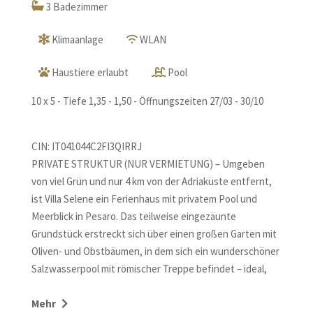
3 Badezimmer
Klimaanlage
WLAN
Haustiere erlaubt
Pool
10 x 5 - Tiefe 1,35 - 1,50 - Öffnungszeiten 27/03 - 30/10
CIN: IT041044C2FI3QIRRJ
PRIVATE STRUKTUR (NUR VERMIETUNG) – Umgeben
von viel Grün und nur 4 km von der Adriaküste entfernt,
ist Villa Selene ein Ferienhaus mit privatem Pool und
Meerblick in Pesaro. Das teilweise eingezäunte
Grundstück erstreckt sich über einen großen Garten mit
Oliven- und Obstbäumen, in dem sich ein wunderschöner
Salzwasserpool mit römischer Treppe befindet – ideal,
um sich an warmen Sommertagen zu erfrischen. Eine
möblierte Veranda lädt zu Mahlzeiten im Freien ein, mit
Mehr