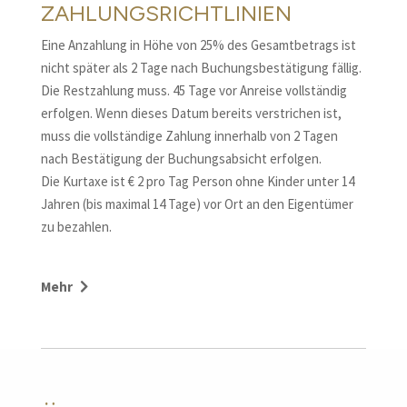
ZAHLUNGSRICHTLINIEN
Eine Anzahlung in Höhe von 25% des Gesamtbetrags ist
nicht später als 2 Tage nach Buchungsbestätigung fällig.
Die Restzahlung muss. 45 Tage vor Anreise vollständig
erfolgen. Wenn dieses Datum bereits verstrichen ist,
muss die vollständige Zahlung innerhalb von 2 Tagen
nach Bestätigung der Buchungsabsicht erfolgen.
Die Kurtaxe ist € 2 pro Tag Person ohne Kinder unter 14
Jahren (bis maximal 14 Tage) vor Ort an den Eigentümer
zu bezahlen.
Die Stornierung einer Buchung, auch wenn sie durch
Mehr
eine andere ersetzt wird, sieht die Zahlung folgender
Vertragsstrafen vor:
– 25 % des Gesamtpreises der Buchung im Falle einer
Stornierung bis 45 Tage vor Anreisedatum;
– 60 % des Gesamtpreises der Buchung im Falle einer