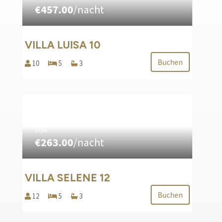
€457.00
/nacht
Zusätzlich zu den oben genannten Vertragsstrafen zieht
jede, zu einem beliebigen Zeitpunkt mitgeteilte
Stornierung einer Buchung den Einbehalt der bei der
VILLA LUISA 10
Buchung geleisteten Beträge für Zusatzleistungen
(Verwaltungskosten, Gebühren, weitere
Buchen
10
5
3
Zusatzgebühren, usw.) nach sich.
VON
€263.00
/nacht
VILLA SELENE 12
Buchen
12
5
3