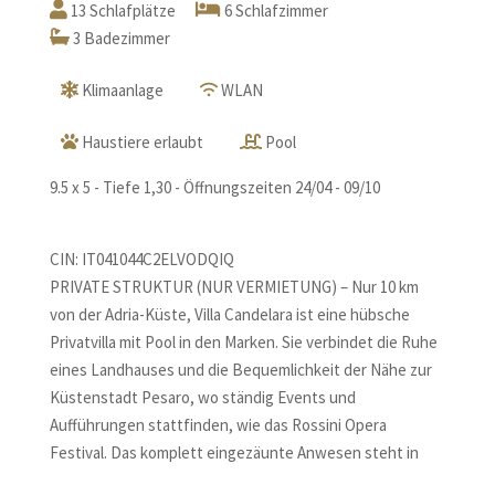
13 Schlafplätze
6 Schlafzimmer
3 Badezimmer
Klimaanlage
WLAN
Haustiere erlaubt
Pool
9.5 x 5 - Tiefe 1,30 - Öffnungszeiten 24/04 - 09/10
CIN: IT041044C2ELVODQIQ
PRIVATE STRUKTUR (NUR VERMIETUNG) – Nur 10 km
von der Adria-Küste, Villa Candelara ist eine hübsche
Privatvilla mit Pool in den Marken. Sie verbindet die Ruhe
eines Landhauses und die Bequemlichkeit der Nähe zur
Küstenstadt Pesaro, wo ständig Events und
Aufführungen stattfinden, wie das Rossini Opera
Festival. Das komplett eingezäunte Anwesen steht in
einem großen Garten mit ca. 30 Olivenbäumen und sorgt