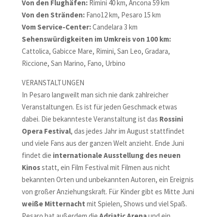
Von den Flughäfen:
Rimini 40 km, Ancona 59 km
Von den Stränden:
Fano12 km, Pesaro 15 km
Vom Service-Center:
Candelara 3 km
Sehenswürdigkeiten im Umkreis von 100 km:
Cattolica, Gabicce Mare, Rimini, San Leo, Gradara,
Riccione, San Marino, Fano, Urbino
VERANSTALTUNGEN
In Pesaro langweilt man sich nie dank zahlreicher
Veranstaltungen. Es ist für jeden Geschmack etwas
dabei. Die bekannteste Veranstaltung ist das
Rossini
Opera Festival
, das jedes Jahr im August stattfindet
und viele Fans aus der ganzen Welt anzieht. Ende Juni
findet die
internationale Ausstellung des neuen
Kinos
statt, ein Film Festival mit Filmen aus nicht
bekannten Orten und unbekannten Autoren, ein Ereignis
von großer Anziehungskraft. Für Kinder gibt es Mitte Juni
weiße Mitternacht
mit Spielen, Shows und viel Spaß.
Pesaro hat außerdem die
Adriatic Arena
und ein