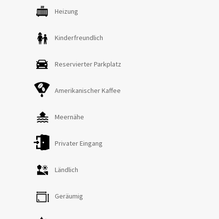
Zustellbetts, einem Dreibettzimmer und einem Bad mit
Heizung
Dusche. Von hier aus erreicht man über wenige Stufen
eine geräumige Ruhezone mit Sofas und TV-Bereich. Im
Kinderfreundlich
Untergeschoss der Villa befinden sich ein Haushaltsraum
und ein Bad mit Dusche. Eine Klimaanlage ist im
Reservierter Parkplatz
Erdgeschoss in den beiden Zimmern mit Balkon und im
ersten Stock im Wohnzimmer und in zwei Schlafzimmern
Amerikanischer Kaffee
vorhanden. Fliegengitter sind in der Unterkunft teilweise
vorhanden. Die Villa erlaubt maximal 2 Haustiere.
Meernähe
Privater Eingang
Ländlich
Geräumig