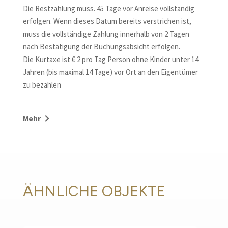
Die Restzahlung muss. 45 Tage vor Anreise vollständig
erfolgen. Wenn dieses Datum bereits verstrichen ist,
muss die vollständige Zahlung innerhalb von 2 Tagen
nach Bestätigung der Buchungsabsicht erfolgen.
Die Kurtaxe ist € 2 pro Tag Person ohne Kinder unter 14
Jahren (bis maximal 14 Tage) vor Ort an den Eigentümer
zu bezahlen
Die Stornierung einer Buchung, auch wenn sie durch
Mehr
eine andere ersetzt wird, sieht die Zahlung folgender
Vertragsstrafen vor:
– 25 % des Gesamtpreises der Buchung im Falle einer
Stornierung bis 45 Tage vor Anreisedatum;
– 60 % des Gesamtpreises der Buchung im Falle einer
Stornierung zwischen dem 44. und 30. Tag vor
ÄHNLICHE OBJEKTE
Anreisedatum;
– 80 % des Gesamtpreises der Buchung im Falle einer
Stornierung zwischen dem 29. und 15. Tag vor