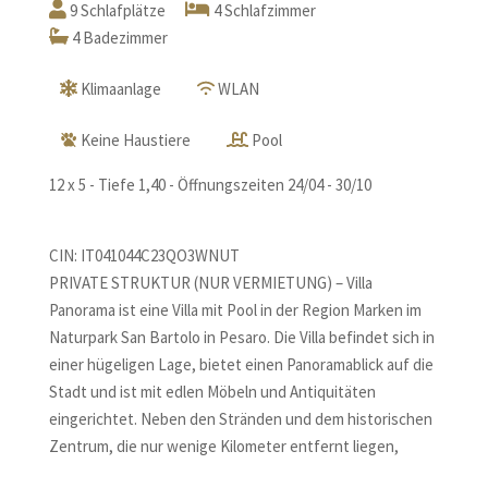
9 Schlafplätze
4 Schlafzimmer
4 Badezimmer
Klimaanlage
WLAN
Keine Haustiere
Pool
12 x 5 - Tiefe 1,40 - Öffnungszeiten 24/04 - 30/10
CIN: IT041044C23QO3WNUT
PRIVATE STRUKTUR (NUR VERMIETUNG) – Villa
Panorama ist eine Villa mit Pool in der Region Marken im
Naturpark San Bartolo in Pesaro. Die Villa befindet sich in
einer hügeligen Lage, bietet einen Panoramablick auf die
Stadt und ist mit edlen Möbeln und Antiquitäten
eingerichtet. Neben den Stränden und dem historischen
Zentrum, die nur wenige Kilometer entfernt liegen,
können die Gäste viele Sehenswürdigkeiten besuchen,