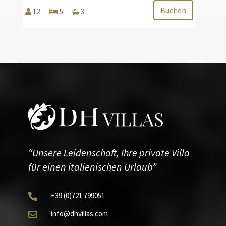
Buchen
12
5
3
“Unsere Leidenschaft, Ihre private Villa
für einen italienischen Urlaub”
+39
(0)721
799051

info@dhvillas.com
