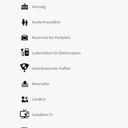
ein Doppelzimmer mit eigener Terrasse, ein
Heizung
Zweibettzimmer, ein Badezimmer mit Wanne und
Dusche, zwei Doppelzimmer mit eigenem Bad mit
Kinderfreundlich
Dusche. Es ist möglich, ein Einzelbett im Vorraum eines
Doppelzimmers oder im Lesezimmer hinzuzufügen.
Reservierter Parkplatz
Klimaanlage ist in allen Schlafzimmern vorhanden.
Fenster-Netze sind in allen Fenstern vorhanden. Der
Ladestation für Elektroautos
Villenbereich wird videoüberwacht, allerdings ist der
Dienst bei Anwesenheit von Gästen deaktiviert.
Amerikanischer Kaffee
Meernähe
Ländlich
Satelliten-Tv