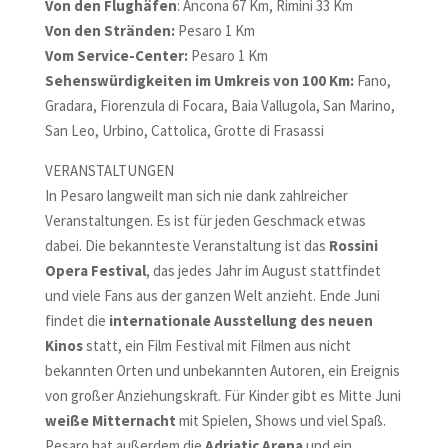
Von den Flughäfen
: Ancona 67 Km, Rimini 33 Km
Von den Stränden:
Pesaro 1 Km
Vom Service-Center:
Pesaro 1 Km
Sehenswürdigkeiten im Umkreis von 100 Km:
Fano,
Gradara, Fiorenzula di Focara, Baia Vallugola, San Marino,
San Leo, Urbino, Cattolica, Grotte di Frasassi
VERANSTALTUNGEN
In Pesaro langweilt man sich nie dank zahlreicher
Veranstaltungen. Es ist für jeden Geschmack etwas
dabei. Die bekannteste Veranstaltung ist das
Rossini
Opera Festival
, das jedes Jahr im August stattfindet
und viele Fans aus der ganzen Welt anzieht. Ende Juni
findet die
internationale Ausstellung des neuen
Kinos
statt, ein Film Festival mit Filmen aus nicht
bekannten Orten und unbekannten Autoren, ein Ereignis
von großer Anziehungskraft. Für Kinder gibt es Mitte Juni
weiße Mitternacht
mit Spielen, Shows und viel Spaß.
Pesaro hat außerdem die
Adriatic Arena
und ein