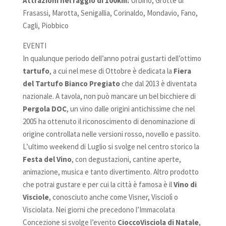
Attrazioni nel raggio di 100km:
Urbino, Grotte di
Frasassi, Marotta, Senigallia, Corinaldo, Mondavio, Fano,
Cagli, Piobbico
EVENTI
In qualunque periodo dell’anno potrai gustarti dell’ottimo
tartufo
, a cui nel mese di Ottobre è dedicata la
Fiera
del Tartufo Bianco Pregiato
che dal 2013 è diventata
nazionale. A tavola, non può mancare un bel bicchiere di
Pergola DOC
, un vino dalle origini antichissime che nel
2005 ha ottenuto il riconoscimento di denominazione di
origine controllata nelle versioni rosso, novello e passito.
L’ultimo weekend di Luglio si svolge nel centro storico la
Festa del Vino
, con degustazioni, cantine aperte,
animazione, musica e tanto divertimento. Altro prodotto
che potrai gustare e per cui la città è famosa è il
Vino di
Visciole
, conosciuto anche come Visner, Visciolì o
Visciolata. Nei giorni che precedono l’Immacolata
Concezione si svolge l’evento
CioccoVisciola
di Natale
,