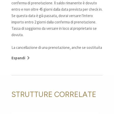
conferma di prenotazione. Il saldo rimanente è dovuto
entro e non oltre 45 giorni dalla data prevista per check in.
Se questa data è già passata, dovrai versare l'intero
importo entro 2 giorni dalla conferma di prenotazione.
Tassa di soggiorno da versare in loco al proprietario se
dovuta.
La cancellazione di una prenotazione, anche se sostituita
da un’altra, prevede il pagamento delle seguenti penali:
Espandi
– 25% del prezzo totale della prenotazione nel caso di
disdetta comunicata entro il 45° giorno dall’inizio del
soggiorno;
– 60% del prezzo totale della prenotazione nel caso di
disdetta comunicata tra il 44° ed il 30° giorno dall’inizio del
soggiorno;
STRUTTURE CORRELATE
– 80% del prezzo totale della prenotazione nel caso di
disdetta comunicata tra il 29° ed il 15° giorno dall’inizio del
soggiorno;