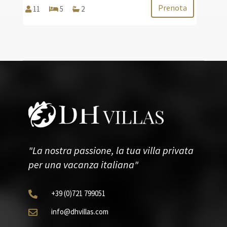
Prenota
11
5
2
"La nostra passione, la tua villa privata
per una vacanza italiana"
+39
(0)721
799051

info@dhvillas.com
