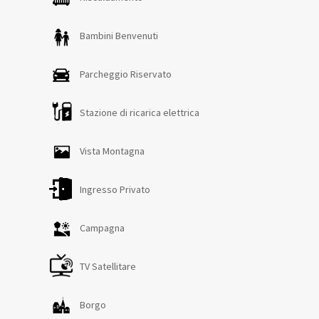
piano terra nel soggiorno-cucina, camera matrimoniale,
camera matrimoniale con letti a castello, nel corridoio e al
Bambini Benvenuti
piano inferiore nel soggiorno. Le zanzariere sono
presenti in tutte le finestre eccetto nelle porte finestre.
Parcheggio Riservato
Stazione di ricarica elettrica
Vista Montagna
Ingresso Privato
Campagna
TV Satellitare
Borgo