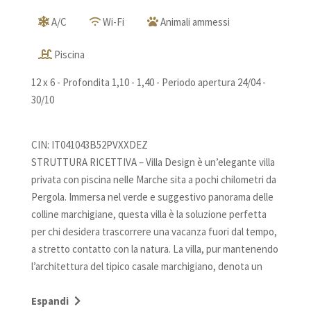
A/C
Wi-Fi
Animali ammessi
Piscina
12 x 6 - Profondita 1,10 - 1,40 - Periodo apertura 24/04 -
30/10
CIN: IT041043B52PVXXDEZ
STRUTTURA RICETTIVA – Villa Design è un’elegante villa
privata con piscina nelle Marche sita a pochi chilometri da
Pergola. Immersa nel verde e suggestivo panorama delle
colline marchigiane, questa villa è la soluzione perfetta
per chi desidera trascorrere una vacanza fuori dal tempo,
a stretto contatto con la natura. La villa, pur mantenendo
l’architettura del tipico casale marchigiano, denota un
raffinato gusto tendente al moderno, con arredi
accoglienti e molto confortevoli. La proprietà è
Espandi