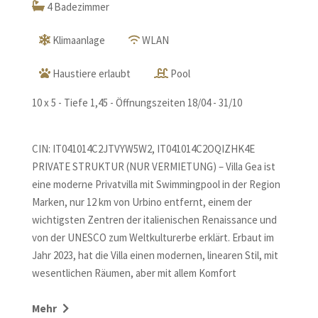
4 Badezimmer
Klimaanlage
WLAN
Haustiere erlaubt
Pool
10 x 5 - Tiefe 1,45 - Öffnungszeiten 18/04 - 31/10
CIN: IT041014C2JTVYW5W2, IT041014C2OQIZHK4E
PRIVATE STRUKTUR (NUR VERMIETUNG) – Villa Gea ist
eine moderne Privatvilla mit Swimmingpool in der Region
Marken, nur 12 km von Urbino entfernt, einem der
wichtigsten Zentren der italienischen Renaissance und
von der UNESCO zum Weltkulturerbe erklärt. Erbaut im
Jahr 2023, hat die Villa einen modernen, linearen Stil, mit
wesentlichen Räumen, aber mit allem Komfort
ausgestattet. Eingebettet in das Grün und die Ruhe der
Landschaft der Marken, ist diese Villa der ideale Ort, um
Mehr