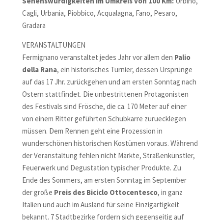
Sehenswürdigkeiten im Umkreis von 100 Km:
Urbino,
Cagli, Urbania, Piobbico, Acqualagna, Fano, Pesaro,
Gradara
VERANSTALTUNGEN
Fermignano veranstaltet jedes Jahr vor allem den
Palio
della Rana
, ein historisches Turnier, dessen Ursprünge
auf das 17 Jhr. zurückgehen und am ersten Sonntag nach
Ostern stattfindet. Die unbestrittenen Protagonisten
des Festivals sind Frösche, die ca. 170 Meter auf einer
von einem Ritter geführten Schubkarre zuruecklegen
müssen. Dem Rennen geht eine Prozession in
wunderschönen historischen Kostümen voraus. Während
der Veranstaltung fehlen nicht Märkte, Straßenkünstler,
Feuerwerk und Degustation typischer Produkte. Zu
Ende des Sommers, am ersten Sonntag im September
der große
Preis des Biciclo Ottocentesco
, in ganz
Italien und auch im Ausland für seine Einzigartigkeit
bekannt. 7 Stadtbezirke fordern sich gegenseitig auf