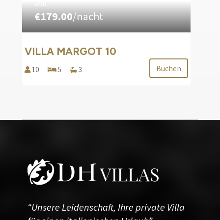
VON
€179.00
/nacht
VILLA MARGOT 10
Buchen
10
5
3
“Unsere Leidenschaft, Ihre private Villa