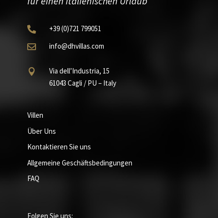
für einen italienischen Urlaub”
+39
(0)721
799051

info@dhvillas.com

Via dell’Industria, 15

61043 Cagli / PU – Italy
Villen
Über Uns
Kontaktieren Sie uns
Allgemeine Geschäftsbedingungen
FAQ
Folgen Sie uns: