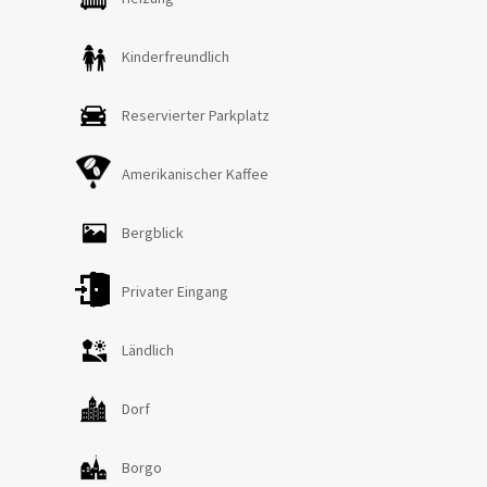
probieren und reiten kann, auch mit Kindern. Die Nähe
zum Stadtzentrum mit den wichtigsten Dienstleistungen
Kinderfreundlich
und Sporteinrichtungen wie Padel, Tennisplätze und
Reitschule machen diese Unterkunft für jeden Gästetyp
Reservierter Parkplatz
geeignet.
Amerikanischer Kaffee
Das Anwesen besteht aus zwei Einheiten auf drei
Ebenen. Im Erdgeschoss gibt es eine Küche mit
Essbereich und direktem Zugang zum Garten und
Bergblick
Veranda, ein Badezimmer mit Dusche und ein
Schlafzimmer mit Doppelbett. Eine Innentreppe führt in
Privater Eingang
den ersten Stock, der aus einem Wohnzimmer mit
Schlafsofa, einem Schlafzimmer mit Doppelbett und
Ländlich
einem Badezimmer mit Dusche besteht. Das obere
Zwischengeschoss besteht aus einem Doppelzimmer
Dorf
(Betten können auf Anfrage als Zweibettzimmer geteilt
werden) mit Blick auf das Wohnzimmer im
Borgo
Untergeschoss. Die andere Einheit, die sich immer über