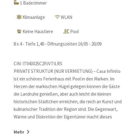
1 Badezimmer
Klimaanlage
WLAN
Keine Haustiere
Pool
8 x 4 - Tiefe 1,40 - Öffnungszeiten 16/05 - 20/09
CIN: IT043025C2PJVTILRS
PRIVATE STRUKTUR (NUR VERMIETUNG) – Casa Infinito
ist ein schönes Ferienhaus mit Pool in den Marken. Im
Herzen der markischen Hügel gelegen können die Gäste
die Landruhe genießen, aber auch leicht die kleinen
historischen Städtchen erreichen, die reich an Kunst und
kulinarischer Tradition der Region sind. Die Gegenwart,
Wärme und Diskretion der Eigentümer macht dieses
kleine, aber komfortable Häuschen zu einem idealen
Urlaubsort. Den Gästen steht ein Außenbereich für
Mehr