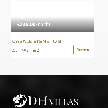
VON
€236.00
/nacht
CASALE VIGNETO 8
Buchen
8
3
2